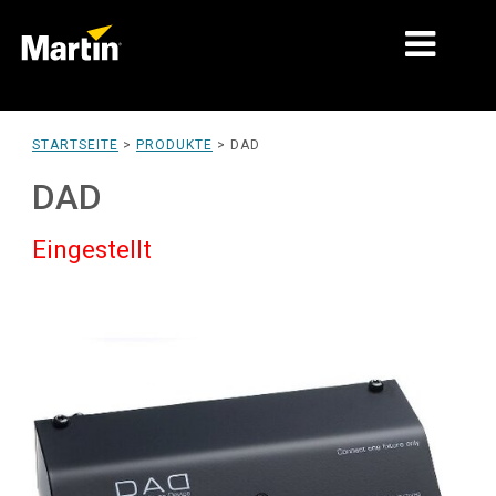
MÄRKTE
STARTSEITE
>
PRODUKTE
>
DAD
PRODUKTTYPEN
DAD
PRODUCT RANGES
Eingestellt
NACHRICHTEN
ÜBER UNS
LERNEN
SUPPORT