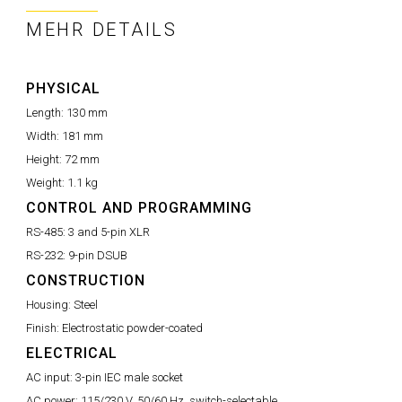
MEHR DETAILS
PHYSICAL
Length:
130 mm
Width:
181 mm
Height:
72 mm
Weight:
1.1 kg
CONTROL AND PROGRAMMING
RS-485:
3 and 5-pin XLR
RS-232:
9-pin DSUB
CONSTRUCTION
Housing:
Steel
Finish:
Electrostatic powder-coated
ELECTRICAL
AC input:
3-pin IEC male socket
AC power:
115/230 V, 50/60 Hz, switch-selectable