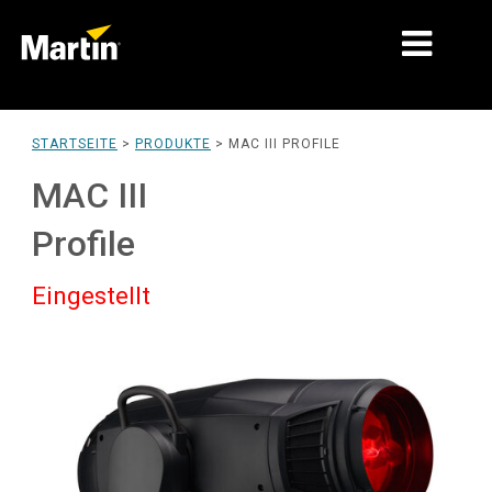
MÄRKTE
STARTSEITE
>
PRODUKTE
>
MAC III PROFILE
PRODUKTTYPEN
MAC III
PRODUKTREIHEN
Profile
NACHRICHTEN
Eingestellt
ÜBER UNS
LERNEN
SUPPORT