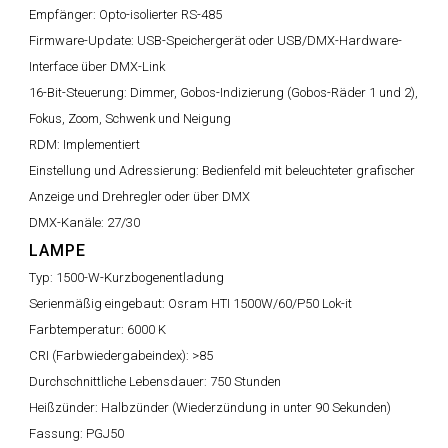
Empfänger:
Opto-isolierter RS-485
Firmware-Update:
USB-Speichergerät oder USB/DMX-Hardware-
Interface über DMX-Link
16-Bit-Steuerung:
Dimmer, Gobos-Indizierung (Gobos-Räder 1 und 2),
Fokus, Zoom, Schwenk und Neigung
RDM:
Implementiert
Einstellung und Adressierung:
Bedienfeld mit beleuchteter grafischer
Anzeige und Drehregler oder über DMX
DMX-Kanäle:
27/30
LAMPE
Typ:
1500-W-Kurzbogenentladung
Serienmäßig eingebaut:
Osram HTI 1500W/60/P50 Lok-it
Farbtemperatur:
6000 K
CRI (Farbwiedergabeindex):
>85
Durchschnittliche Lebensdauer:
750 Stunden
Heißzünder:
Halbzünder (Wiederzündung in unter 90 Sekunden)
Fassung:
PGJ50