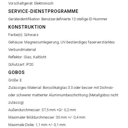
Vorschaltgerät:
Elektronisch
SERVICE-DIENSTPROGRAMME
Geräteidentifikation:
Benutzerdefinierte 12-stellige ID-Nummer
KONSTRUKTION
Farbe(n):
Schwarz
Gehäuse:
Magnesiumlegierung, UV-beständiges faserverstärktes
Verbundmaterial
Reflektor:
Glas, Kaltlicht
Schutzart:
IP20
GOBOS
Größe:
E
Zulässiges Material:
Borosilikatglas 3.3 oder besser mit Dichroic-
oder schwerer mattierter Aluminiumbeschichtung (Metallgobos nicht
zulässig)
Außendurchmesser:
37,5 mm +0/- 0,2 mm
Maximaler Bilddurchmesser:
30 mm +/- 0,4 mm
Maximale Dicke:
1,1 mm +/- 0,1 mm