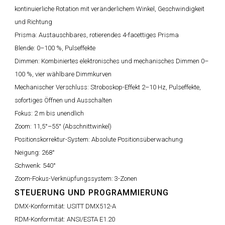
kontinuierliche Rotation mit veränderlichem Winkel, Geschwindigkeit
und Richtung
Prisma:
Austauschbares, rotierendes 4-facettiges Prisma
Blende:
0–100 %, Pulseffekte
Dimmen:
Kombiniertes elektronisches und mechanisches Dimmen 0–
100 %, vier wählbare Dimmkurven
Mechanischer Verschluss:
Stroboskop-Effekt 2–10 Hz, Pulseffekte,
sofortiges Öffnen und Ausschalten
Fokus:
2 m bis unendlich
Zoom:
11,5°–55° (Abschnittwinkel)
Positionskorrektur-System:
Absolute Positionsüberwachung
Neigung:
268°
Schwenk:
540°
Zoom-Fokus-Verknüpfungssystem:
3-Zonen
STEUERUNG UND PROGRAMMIERUNG
DMX-Konformität:
USITT DMX512-A
RDM-Konformität:
ANSI/ESTA E1.20