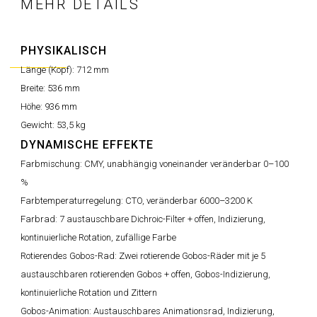
MEHR DETAILS
PHYSIKALISCH
Länge (Kopf):
712 mm
Breite:
536 mm
Höhe:
936 mm
Gewicht:
53,5 kg
DYNAMISCHE EFFEKTE
Farbmischung:
CMY, unabhängig voneinander veränderbar 0–100
%
Farbtemperaturregelung:
CTO, veränderbar 6000–3200 K
Farbrad:
7 austauschbare Dichroic-Filter + offen, Indizierung,
kontinuierliche Rotation, zufällige Farbe
Rotierendes Gobos-Rad:
Zwei rotierende Gobos-Räder mit je 5
austauschbaren rotierenden Gobos + offen, Gobos-Indizierung,
kontinuierliche Rotation und Zittern
Gobos-Animation:
Austauschbares Animationsrad, Indizierung,