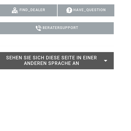
RT LEGACY MODELS
N
COMPLIANCE
FIND_DEALER
HAVE_QUESTION
LEGACY MODELS
SUPPORT-LOGIN
BERATERSUPPORT
ON
SEHEN SIE SICH DIESE SEITE IN EINER
ANDEREN SPRACHE AN