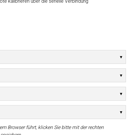
e kalibrieren über die serielle Verbindung
MAC VIPER
P3 POWERPO
VDO DOTRO
MAC VIPER 
VDO FATRON
VDO SCEPTR
em Browser führt, klicken Sie bitte mit der rechten
 speichern.