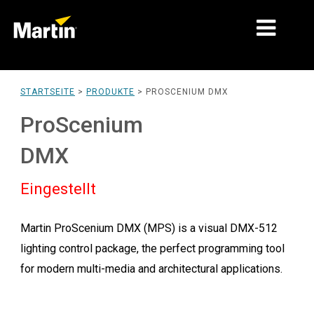
MÄRKTE
STARTSEITE
>
PRODUKTE
>
PROSCENIUM DMX
PRODUKTTYPEN
ProScenium
PRODUCT RANGES
DMX
NACHRICHTEN
Eingestellt
ÜBER UNS
Martin ProScenium DMX (MPS) is a visual DMX-512
LERNEN
lighting control package, the perfect programming tool
SUPPORT
for modern multi-media and architectural applications.