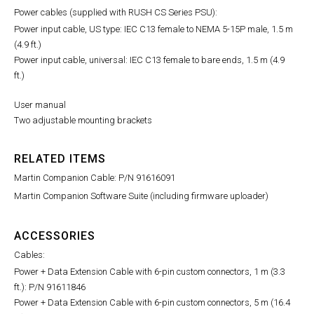
Power cables (supplied with RUSH CS Series PSU):
Power input cable, US type: IEC C13 female to NEMA 5-15P male, 1.5 m
(4.9 ft.)
Power input cable, universal: IEC C13 female to bare ends, 1.5 m (4.9
ft.)
User manual
Two adjustable mounting brackets
RELATED ITEMS
Martin Companion Cable: P/N 91616091
Martin Companion Software Suite (including firmware uploader)
ACCESSORIES
Cables:
Power + Data Extension Cable with 6-pin custom connectors, 1 m (3.3
ft.): P/N 91611846
Power + Data Extension Cable with 6-pin custom connectors, 5 m (16.4