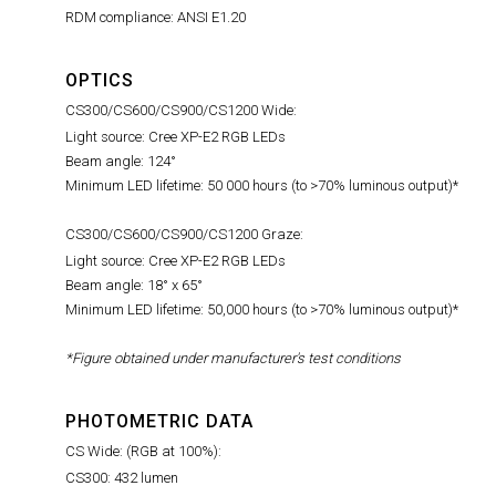
RDM compliance: ANSI E1.20
OPTICS
CS300/CS600/CS900/CS1200 Wide:
Light source: Cree XP-E2 RGB LEDs
Beam angle: 124°
Minimum LED lifetime: 50 000 hours (to >70% luminous output)*
CS300/CS600/CS900/CS1200 Graze:
Light source: Cree XP-E2 RGB LEDs
Beam angle: 18° x 65°
Minimum LED lifetime: 50,000 hours (to >70% luminous output)*
*Figure obtained under manufacturer's test conditions
PHOTOMETRIC DATA
CS Wide: (RGB at 100%):
CS300: 432 lumen