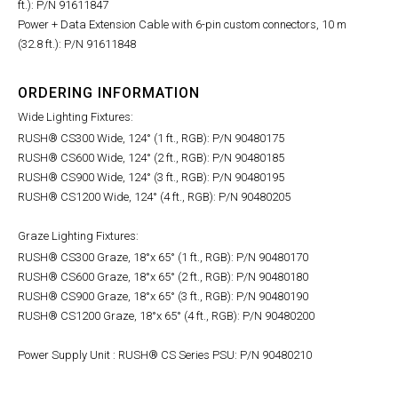
ft.): P/N 91611847
Power + Data Extension Cable with 6-pin custom connectors, 10 m
(32.8 ft.): P/N 91611848
ORDERING INFORMATION
Wide Lighting Fixtures:
RUSH® CS300 Wide, 124° (1 ft., RGB): P/N 90480175
RUSH® CS600 Wide, 124° (2 ft., RGB): P/N 90480185
RUSH® CS900 Wide, 124° (3 ft., RGB): P/N 90480195
RUSH® CS1200 Wide, 124° (4 ft., RGB): P/N 90480205
Graze Lighting Fixtures:
RUSH® CS300 Graze, 18°x 65° (1 ft., RGB): P/N 90480170
RUSH® CS600 Graze, 18°x 65° (2 ft., RGB): P/N 90480180
RUSH® CS900 Graze, 18°x 65° (3 ft., RGB): P/N 90480190
RUSH® CS1200 Graze, 18°x 65° (4 ft., RGB): P/N 90480200
Power Supply Unit : RUSH® CS Series PSU: P/N 90480210