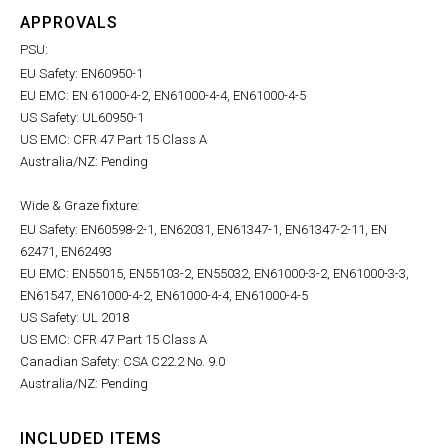
APPROVALS
PSU:
EU Safety: EN60950-1
EU EMC: EN 61000-4-2, EN61000-4-4, EN61000-4-5
US Safety: UL60950-1
US EMC: CFR 47 Part 15 Class A
Australia/NZ: Pending
Wide & Graze fixture:
EU Safety: EN60598-2-1, EN62031, EN61347-1, EN61347-2-11, EN
62471, EN62493
EU EMC: EN55015, EN55103-2, EN55032, EN61000-3-2, EN61000-3-3,
EN61547, EN61000-4-2, EN61000-4-4, EN61000-4-5
US Safety: UL 2018
US EMC: CFR 47 Part 15 Class A
Canadian Safety: CSA C22.2 No. 9.0
Australia/NZ: Pending
INCLUDED ITEMS