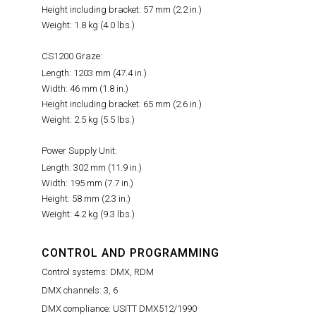
Height including bracket: 57 mm (2.2 in.)
Weight: 1.8 kg (4.0 lbs.)
CS1200 Graze:
Length: 1203 mm (47.4 in.)
Width: 46 mm (1.8 in.)
Height including bracket: 65 mm (2.6 in.)
Weight: 2.5 kg (5.5 lbs.)
Power Supply Unit:
Length: 302 mm (11.9 in.)
Width: 195 mm (7.7 in.)
Height: 58 mm (2.3 in.)
Weight: 4.2 kg (9.3 lbs.)
CONTROL AND PROGRAMMING
Control systems: DMX, RDM
DMX channels: 3, 6
DMX compliance: USITT DMX512/1990