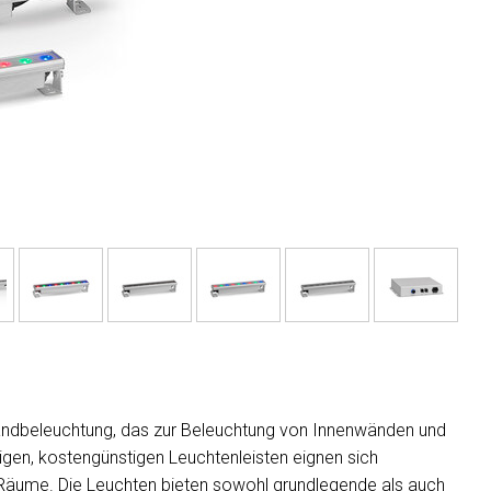
MAC VIPER
P3 POWERPO
VDO DOTRO
MAC VIPER 
VDO FATRON
VDO SCEPTR
Wandbeleuchtung, das zur Beleuchtung von Innenwänden und
gen, kostengünstigen Leuchtenleisten eignen sich
 Räume. Die Leuchten bieten sowohl grundlegende als auch