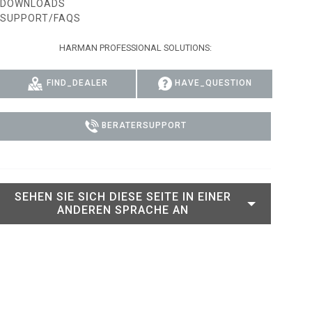
DOWNLOADS
SUPPORT/FAQS
RT LEGACY MODELS
N
COMPLIANCE
HARMAN PROFESSIONAL SOLUTIONS:
LEGACY MODELS
SUPPORT-LOGIN
ON
FIND_DEALER
HAVE_QUESTION
BERATERSUPPORT
SEHEN SIE SICH DIESE SEITE IN EINER
ANDEREN SPRACHE AN