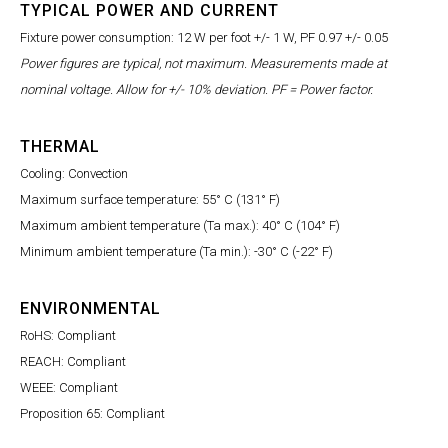
TYPICAL POWER AND CURRENT
Fixture power consumption: 12 W per foot +/- 1 W, PF 0.97 +/- 0.05
Power figures are typical, not maximum. Measurements made at
nominal voltage. Allow for +/- 10% deviation. PF = Power factor.
THERMAL
Cooling: Convection
Maximum surface temperature: 55° C (131° F)
Maximum ambient temperature (Ta max.): 40° C (104° F)
Minimum ambient temperature (Ta min.): -30° C (-22° F)
ENVIRONMENTAL
RoHS: Compliant
REACH: Compliant
WEEE: Compliant
Proposition 65: Compliant