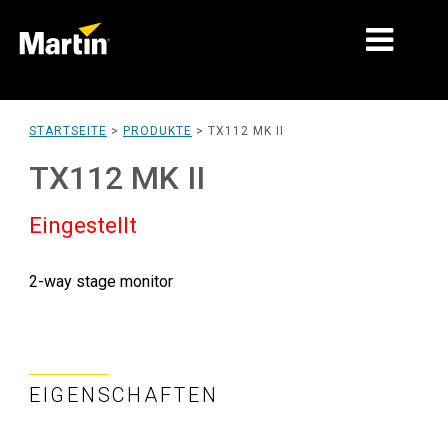
MÄRKTE
STARTSEITE
>
PRODUKTE
>
TX112 MK II
PRODUKTTYPEN
TX112 MK II
PRODUCT RANGES
Eingestellt
NACHRICHTEN
2-way stage monitor
ÜBER UNS
LERNEN
SUPPORT
EIGENSCHAFTEN