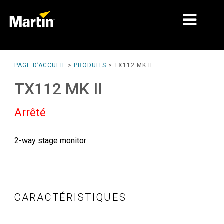
MARCHÉS
PAGE D’ACCUEIL
>
PRODUITS
>
TX112 MK II
TYPES DE PRODUIT
TX112 MK II
PRODUCT RANGES
Arrêté
NEWS
2-way stage monitor
À PROPOS DE NOUS
APPRENTISSAGE
SUPPORT
CARACTÉRISTIQUES