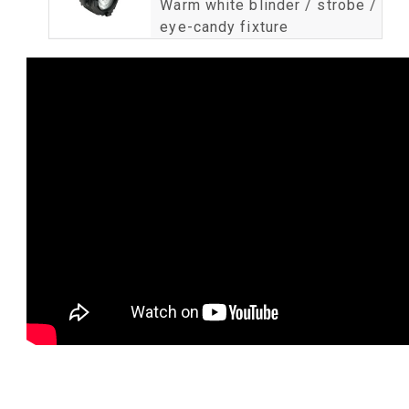
Warm white blinder / strobe /
eye-candy fixture