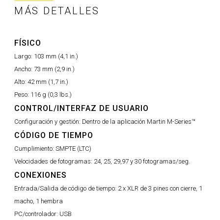
MÁS DETALLES
FÍSICO
Largo:
103 mm (4,1 in.)
Ancho:
73 mm (2,9 in.)
Alto:
42 mm (1,7 in.)
Peso:
116 g (0,3 lbs.)
CONTROL/INTERFAZ DE USUARIO
Configuración y gestión:
Dentro de la aplicación Martin M-Series™
CÓDIGO DE TIEMPO
Cumplimiento:
SMPTE (LTC)
Velocidades de fotogramas:
24, 25, 29,97 y 30 fotogramas/seg.
CONEXIONES
Entrada/Salida de código de tiempo:
2 x XLR de 3 pines con cierre, 1
macho, 1 hembra
PC/controlador:
USB