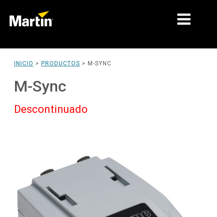
MERCADOS
INICIO
>
PRODUCTOS
>
M-SYNC
TIPOS DE PRODUCTO
M-Sync
RANGOS DE PRODUCTOS
Descontinuado
NOTICIAS
ACERCA DE NOSOTROS
APRENDIZAJE
SOPORTE