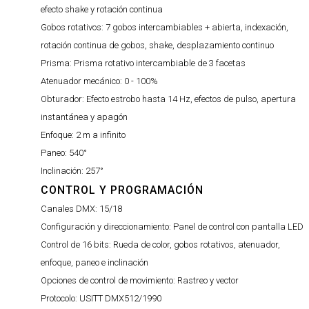
efecto shake y rotación continua
Gobos rotativos:
7 gobos intercambiables + abierta, indexación,
rotación continua de gobos, shake, desplazamiento continuo
Prisma:
Prisma rotativo intercambiable de 3 facetas
Atenuador mecánico:
0 - 100%
Obturador:
Efecto estrobo hasta 14 Hz, efectos de pulso, apertura
instantánea y apagón
Enfoque:
2 m a infinito
Paneo:
540°
Inclinación:
257°
CONTROL Y PROGRAMACIÓN
Canales DMX:
15/18
Configuración y direccionamiento:
Panel de control con pantalla LED
Control de 16 bits:
Rueda de color, gobos rotativos, atenuador,
enfoque, paneo e inclinación
Opciones de control de movimiento:
Rastreo y vector
Protocolo:
USITT DMX512/1990