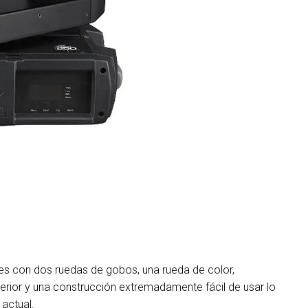
MAC VIPER
P3 POWERPORT LEGACY MO
VDO DOTRON
MAC VIPER LEGACY MODELS
VDO FATRON
VDO SCEPTRON
iones con dos ruedas de gobos, una rueda de color,
erior y una construcción extremadamente fácil de usar lo
 actual.