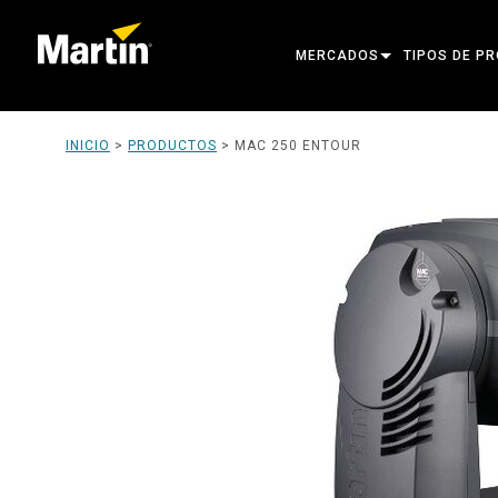
MERCADOS
TIPOS DE P
ARCHITECTURAL
CABEZAS MÓ
INICIO
>
PRODUCTOS
>
MAC 250 ENTOUR
ENTERTAINMENT
FOCO DE SE
CREATE THE MOMENT
LUCES ESTÁT
LUCES CREA
ARQUITECTÓ
POTENCIA Y
HERRAMIENT
PRODUCTOS 