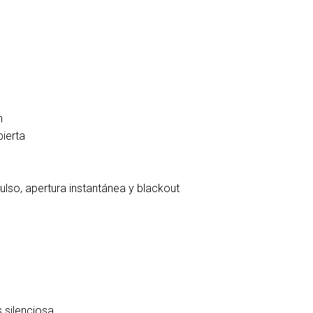
n
ierta
lso, apertura instantánea y blackout
 silenciosa