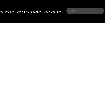
SOTROS
APRENDIZAJE
SOPORTE
RIA
CAPACITACIÓN
CONTÁCTENOS
D
SESIONES DE APRENDIZAJE
CENTRO DE AYUDA 24/7
AR
PORTAL PARA CONSULTORES
SOFTWARE
FIRMWARE
DESCARGAS
GARANTÍA
REGISTRO DEL PRODUCTO
SERVICIO