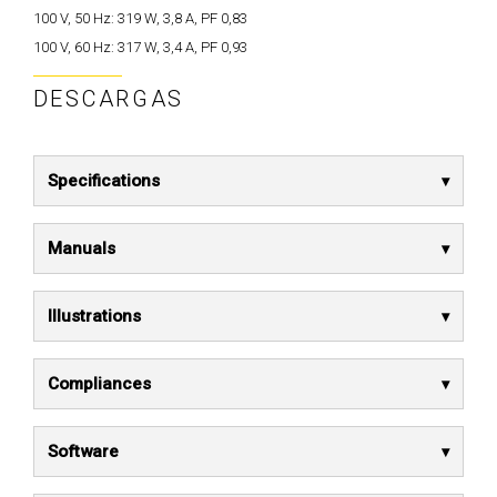
100 V, 50 Hz:
319 W, 3,8 A, PF 0,83
100 V, 60 Hz:
317 W, 3,4 A, PF 0,93
DESCARGAS
Specifications
Manuals
Illustrations
Compliances
Software