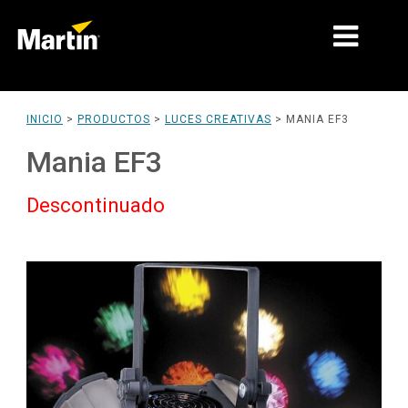
MERCADOS
INICIO
>
PRODUCTOS
>
LUCES CREATIVAS
>
MANIA EF3
TIPOS DE PRODUCTO
Mania EF3
RANGOS DE PRODUCTOS
Descontinuado
NOTICIAS
ACERCA DE NOSOTROS
APRENDIZAJE
SOPORTE