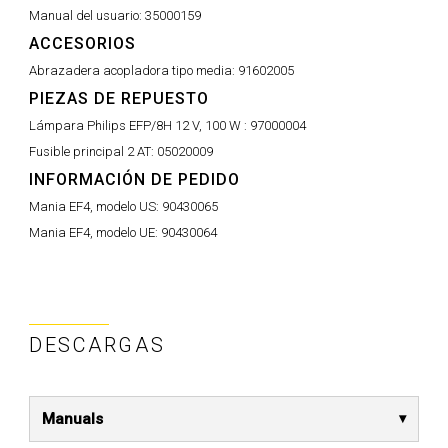
Manual del usuario:
35000159
ACCESORIOS
Abrazadera acopladora tipo media:
91602005
PIEZAS DE REPUESTO
Lámpara Philips EFP/8H 12 V, 100 W :
97000004
Fusible principal 2 AT:
05020009
INFORMACIÓN DE PEDIDO
Mania EF4, modelo US:
90430065
Mania EF4, modelo UE:
90430064
DESCARGAS
Manuals