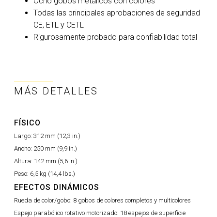
Ocho gobos metálicos con colores
Todas las principales aprobaciones de seguridad
CE, ETL y CETL
Rigurosamente probado para confiabilidad total
MÁS DETALLES
FÍSICO
Largo:
312 mm (12,3 in.)
Ancho:
250 mm (9,9 in.)
Altura:
142 mm (5,6 in.)
Peso:
6,5 kg (14,4 lbs.)
EFECTOS DINÁMICOS
Rueda de color/gobo:
8 gobos de colores completos y multicolores
Espejo parabólico rotativo motorizado:
18 espejos de superficie