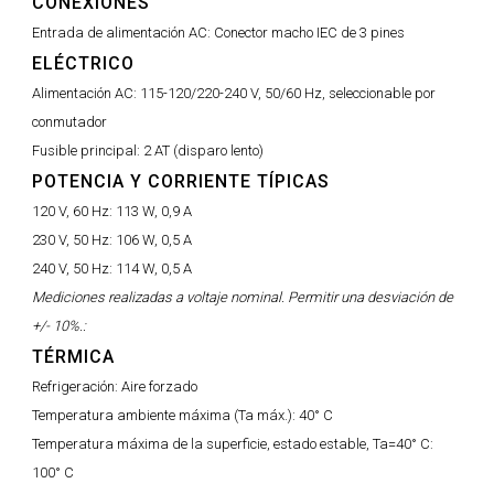
CONEXIONES
Entrada de alimentación AC:
Conector macho IEC de 3 pines
ELÉCTRICO
Alimentación AC:
115-120/220-240 V, 50/60 Hz, seleccionable por
conmutador
Fusible principal:
2 AT (disparo lento)
POTENCIA Y CORRIENTE TÍPICAS
120 V, 60 Hz:
113 W, 0,9 A
230 V, 50 Hz:
106 W, 0,5 A
240 V, 50 Hz:
114 W, 0,5 A
Mediciones realizadas a voltaje nominal. Permitir una desviación de
+/- 10%.:
TÉRMICA
Refrigeración:
Aire forzado
Temperatura ambiente máxima (Ta máx.):
40° C
Temperatura máxima de la superficie, estado estable, Ta=40° C:
100° C