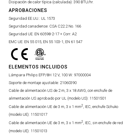
Disipación de calor típica (calculada):
390 BTU/hr.
APROBACIONES
Seguridad EE.UU.:
UL 1573
Seguridad canadiense:
CSA C22.2 No. 166
Seguridad UE:
EN 60598-2-17 + Corr. A2
EMC UE:
EN 55 015, EN 55 103-1, EN 61 547
ELEMENTOS INCLUIDOS
Lámpara Philips EFP/8H 12 V, 100 W:
97000004
Soporte de montaje ajustable:
21060390
Cable de alimentación US de 2 m, 3 x 18 AWG, con enchufe de
alimentación US aprobado por UL (modelo US):
11501501
2
Cable de alimentación UE de 3 m, 3 x 1 mm
, IEC, enchufe Schuko
(modelo UE):
11501017
2
Cable de alimentación UE de 3 m, 3 x 1 mm
, IEC, sin enchufe de red
(modelo UE):
11501013