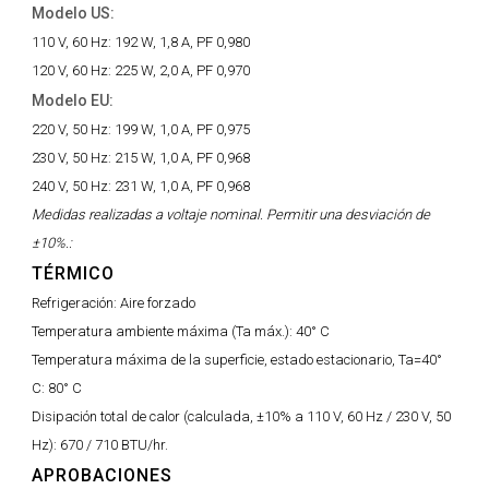
Modelo US:
110 V, 60 Hz:
192 W, 1,8 A, PF 0,980
120 V, 60 Hz:
225 W, 2,0 A, PF 0,970
Modelo EU:
220 V, 50 Hz:
199 W, 1,0 A, PF 0,975
230 V, 50 Hz:
215 W, 1,0 A, PF 0,968
240 V, 50 Hz:
231 W, 1,0 A, PF 0,968
Medidas realizadas a voltaje nominal. Permitir una desviación de
±10%.:
TÉRMICO
Refrigeración:
Aire forzado
Temperatura ambiente máxima (Ta máx.):
40° C
Temperatura máxima de la superficie, estado estacionario, Ta=40°
C:
80° C
Disipación total de calor (calculada, ±10% a 110 V, 60 Hz / 230 V, 50
Hz):
670 / 710 BTU/hr.
APROBACIONES