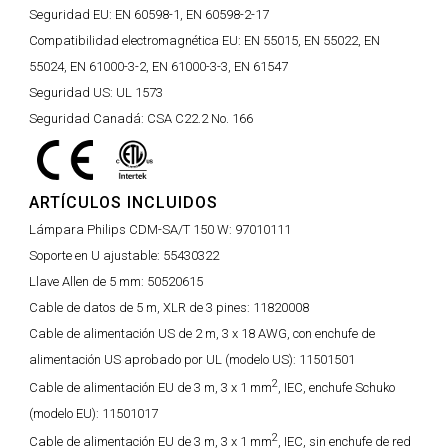
Seguridad EU:
EN 60598-1, EN 60598-2-17
Compatibilidad electromagnética EU:
EN 55015, EN 55022, EN
55024, EN 61000-3-2, EN 61000-3-3, EN 61547
Seguridad US:
UL 1573
Seguridad Canadá:
CSA C22.2 No. 166
ARTÍCULOS INCLUIDOS
Lámpara Philips CDM-SA/T 150 W:
97010111
Soporte en U ajustable:
55430322
Llave Allen de 5 mm:
50520615
Cable de datos de 5 m, XLR de 3 pines:
11820008
Cable de alimentación US de 2 m, 3 x 18 AWG, con enchufe de
alimentación US aprobado por UL (modelo US):
11501501
2
Cable de alimentación EU de 3 m, 3 x 1 mm
, IEC, enchufe Schuko
(modelo EU):
11501017
2
Cable de alimentación EU de 3 m, 3 x 1 mm
, IEC, sin enchufe de red