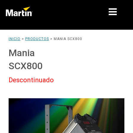
MERCADOS
INICIO
>
PRODUCTOS
>
MANIA SCX800
TIPOS DE PRODUCTO
Mania
PRODUCT RANGES
SCX800
NOTICIAS
Descontinuado
ACERCA DE NOSOTROS
APRENDIZAJE
SOPORTE