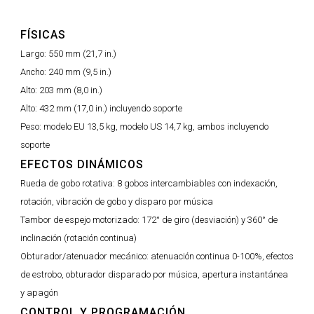
FÍSICAS
Largo:
550 mm (21,7 in.)
Ancho:
240 mm (9,5 in.)
Alto:
203 mm (8,0 in.)
Alto:
432 mm (17,0 in.) incluyendo soporte
Peso:
modelo EU 13,5 kg, modelo US 14,7 kg, ambos incluyendo
soporte
EFECTOS DINÁMICOS
Rueda de gobo rotativa:
8 gobos intercambiables con indexación,
rotación, vibración de gobo y disparo por música
Tambor de espejo motorizado:
172° de giro (desviación) y 360° de
inclinación (rotación continua)
Obturador/atenuador mecánico:
atenuación continua 0-100%, efectos
de estrobo, obturador disparado por música, apertura instantánea
y apagón
CONTROL Y PROGRAMACIÓN