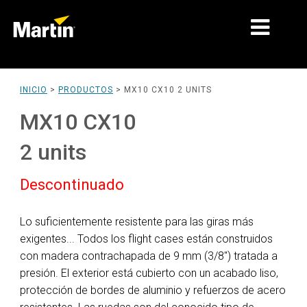
MERCADOS
INICIO
>
PRODUCTOS
>
MX10 CX10 2 UNITS
TIPOS DE PRODUCTO
MX10 CX10
PRODUCT RANGES
2 units
NOTICIAS
Descontinuado
ACERCA DE NOSOTROS
Lo suficientemente resistente para las giras más
APRENDIZAJE
exigentes... Todos los flight cases están construidos
con madera contrachapada de 9 mm (3/8") tratada a
SOPORTE
presión. El exterior está cubierto con un acabado liso,
protección de bordes de aluminio y refuerzos de acero