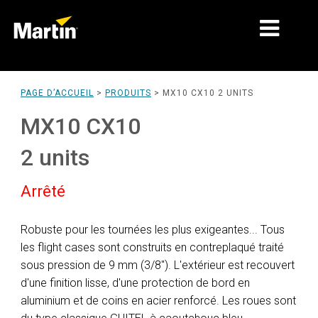
MARCHÉS
PAGE D’ACCUEIL
>
PRODUITS
>
MX10 CX10 2 UNITS
TYPES DE PRODUIT
MX10 CX10
GAMMES DE PRODUITS
2 units
NEWS
Arrêté
À PROPOS DE NOUS
Robuste pour les tournées les plus exigeantes... Tous
APPRENTISSAGE
les flight cases sont construits en contreplaqué traité
sous pression de 9 mm (3/8"). L'extérieur est recouvert
SUPPORT
d'une finition lisse, d'une protection de bord en
aluminium et de coins en acier renforcé. Les roues sont