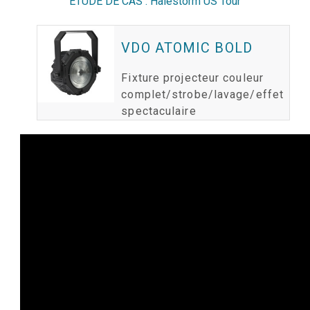
ÉTUDE DE CAS : Halestorm US Tour
VDO ATOMIC BOLD
Fixture projecteur couleur
complet/strobe/lavage/effet
spectaculaire