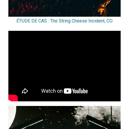
ÉTUDE DE CAS : The String Cheese Incident, CO