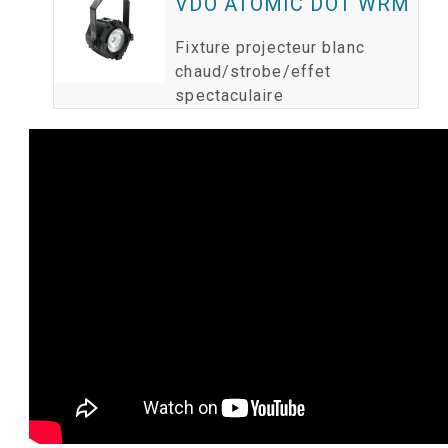
VDO ATOMIC DOT WRM
Fixture projecteur blanc
chaud/strobe/effet
spectaculaire