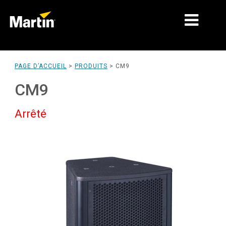
MARCHÉS
PAGE D’ACCUEIL
>
PRODUITS
>
CM9
TYPES DE PRODUIT
CM9
PRODUCT RANGES
Arrêté
NEWS
À PROPOS DE NOUS
APPRENTISSAGE
SUPPORT