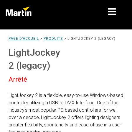
MARCHÉS
PAGE D’ACCUEIL
>
PRODUITS
>
LIGHTJOCKEY 2 (LEGACY)
TYPES DE PRODUIT
LightJockey
PRODUCT RANGES
2 (legacy)
NEWS
Arrêté
À PROPOS DE NOUS
LightJockey 2 is a flexible, easy-to-use Windows-based
APPRENTISSAGE
controller utilizing a USB to DMX Interface. One of the
industry’s most popular PC-based controllers for well
SUPPORT
over a decade, LightJockey 2 offers lighting designers
greater flexibility, spontaneity and ease of use in a user-