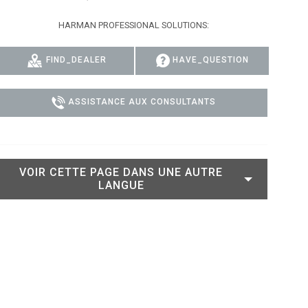
 MODELS
CONFORMITÉ
HARMAN PROFESSIONAL SOLUTIONS:
DELS
CONNEXION À L'ASSISTANCE
FIND_DEALER
HAVE_QUESTION
ASSISTANCE AUX CONSULTANTS
VOIR CETTE PAGE DANS UNE AUTRE
LANGUE