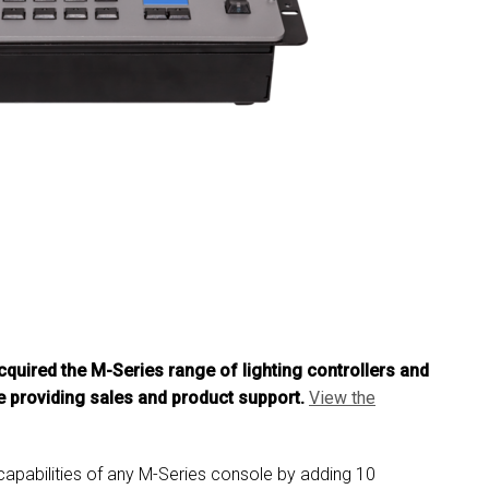
MAC VIPER
P3 POWERPORT LEGACY
VDO DOTRON
MAC VIPER LEGACY MO
VDO FATRON
VDO SCEPTRON
cquired the M-Series range of lighting controllers and
 providing sales and product support.
View the
apabilities of any M-Series console by adding 10