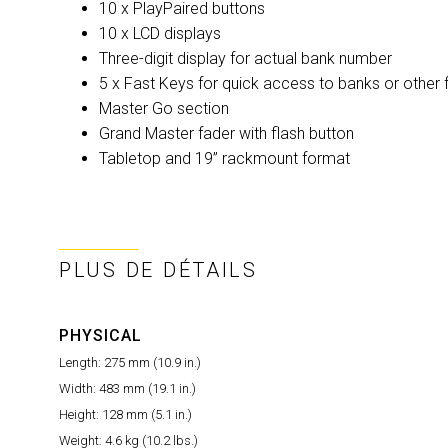
10 x PlayPaired buttons
10 x LCD displays
Three-digit display for actual bank number
5 x Fast Keys for quick access to banks or other 
Master Go section
Grand Master fader with flash button
Tabletop and 19” rackmount format
PLUS DE DÉTAILS
PHYSICAL
Length:
275 mm (10.9 in.)
Width:
483 mm (19.1 in.)
Height:
128 mm (5.1 in.)
Weight:
4.6 kg (10.2 lbs.)