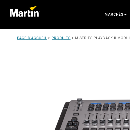
MARCHÉS
ARCHITECTU
PAGE D’ACCUEIL
>
PRODUITS
>
M-SERIES PLAYBACK II MODU
ENTERTAINM
CREATE THE