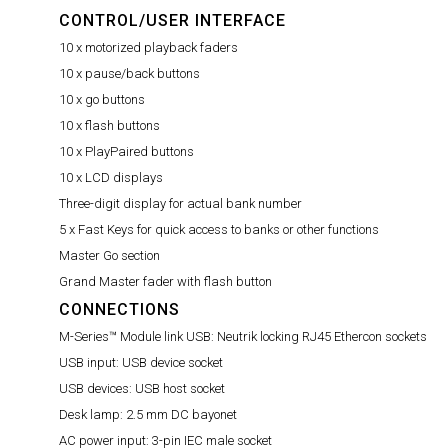
CONTROL/USER INTERFACE
10 x motorized playback faders
10 x pause/back buttons
10 x go buttons
10 x flash buttons
10 x PlayPaired buttons
10 x LCD displays
Three-digit display for actual bank number
5 x Fast Keys for quick access to banks or other functions
Master Go section
Grand Master fader with flash button
CONNECTIONS
M-Series™ Module link USB:
Neutrik locking RJ45 Ethercon sockets
USB input:
USB device socket
USB devices:
USB host socket
Desk lamp:
2.5 mm DC bayonet
AC power input:
3-pin IEC male socket