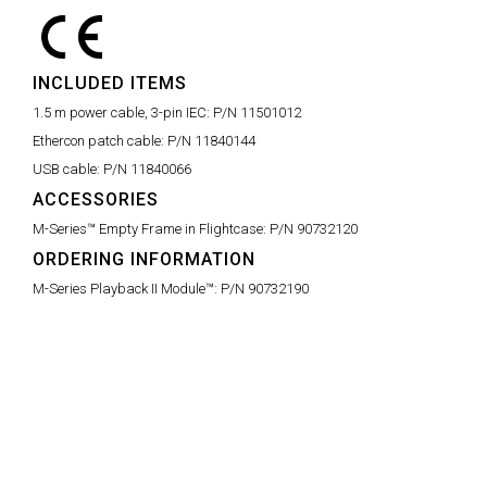
INCLUDED ITEMS
1.5 m power cable, 3-pin IEC:
P/N 11501012
Ethercon patch cable:
P/N 11840144
USB cable:
P/N 11840066
ACCESSORIES
M-Series™ Empty Frame in Flightcase:
P/N 90732120
ORDERING INFORMATION
M-Series Playback II Module™:
P/N 90732190