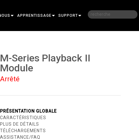
NOUS
APPRENTISSAGE
SUPPORT
RE
FORMATION
NOUS CONTACTER
SESSIONS DE FORMATION EN LIGNE
CENTRE D’AIDE 24/7
M-Series Playback II
PORTAIL CONSULTANTS
Module
LOGICIEL
Arrêté
FIRMWARE
TÉLÉCHARGEMENTS
PRÉSENTATION GLOBALE
GARANTIE
CARACTÉRISTIQUES
PLUS DE DÉTAILS
R
ENREGISTREMENT DU PRODUIT
TÉLÉCHARGEMENTS
SERVICE
ASSISTANCE/FAQ