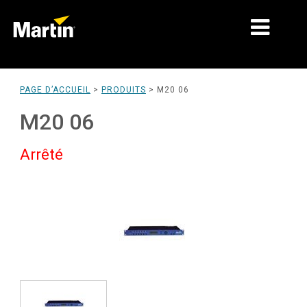
MARCHÉS
PAGE D’ACCUEIL
>
PRODUITS
>
M20 06
TYPES DE PRODUIT
M20 06
GAMMES DE PRODUITS
Arrêté
NEWS
À PROPOS DE NOUS
APPRENTISSAGE
SUPPORT