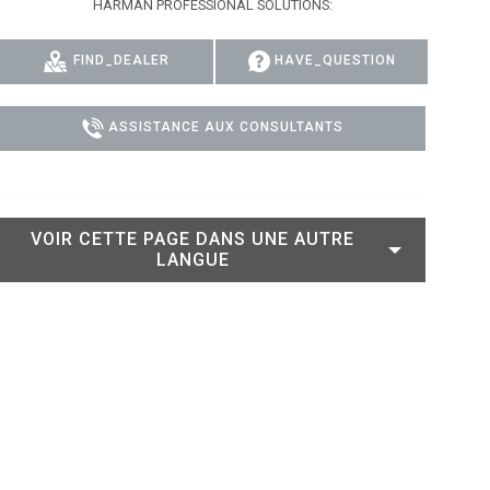
HARMAN PROFESSIONAL SOLUTIONS:
 MODELS
CONFORMITÉ
FIND_DEALER
HAVE_QUESTION
DELS
CONNEXION À L'ASSISTANCE
ASSISTANCE AUX CONSULTANTS
VOIR CETTE PAGE DANS UNE AUTRE
LANGUE