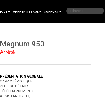
NOUS
APPRENTISSAGE
SUPPORT
RE
FORMATION
NOUS CONTACTER
SESSIONS DE FORMATION EN LIGNE
CENTRE D’AIDE 24/7
Magnum 950
PORTAIL CONSULTANTS
Arrêté
LOGICIEL
FIRMWARE
TÉLÉCHARGEMENTS
PRÉSENTATION GLOBALE
CARACTÉRISTIQUES
GARANTIE
PLUS DE DÉTAILS
TÉLÉCHARGEMENTS
R
ENREGISTREMENT DU PRODUIT
ASSISTANCE/FAQ
SERVICE