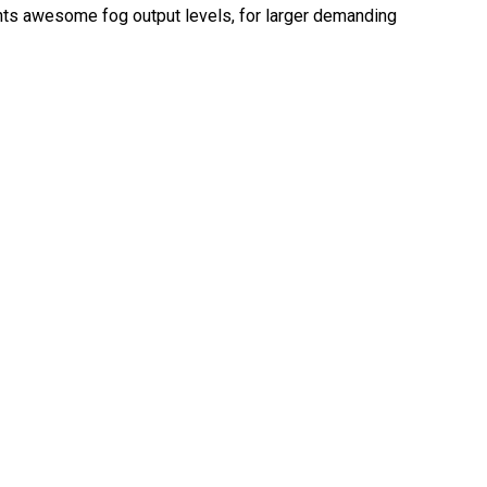
ts awesome fog output levels, for larger demanding
MAC VIPER
P3 POWERPORT LEGACY
VDO DOTRON
MAC VIPER LEGACY MO
VDO FATRON
VDO SCEPTRON