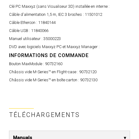
Clé PC Maxxyz (sans Visualiseur 3D) installée en interne :
Câble d'alimentation 1,5 m, IEC 3 broches :
11501012
Câble Ethercon :
11840144
Câble USB :
11840066
Manuel utilisateur :
35000223
DVD avec logiciels Maxxyz PC et Maxxyz Manager :
INFORMATIONS DE COMMANDE
Bouton MaxModule :
90732160
Châssis vide M-Series™ en Flight-case :
90732120
Châssis vide M-Series™ en boîte carton :
90732130
TÉLÉCHARGEMENTS
Manuals