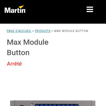
MARCHÉS
PAGE D’ACCUEIL
>
PRODUITS
>
MAX MODULE BUTTON
TYPES DE PRODUIT
Max Module
GAMMES DE PRODUITS
Button
NEWS
Arrêté
À PROPOS DE NOUS
APPRENTISSAGE
SUPPORT