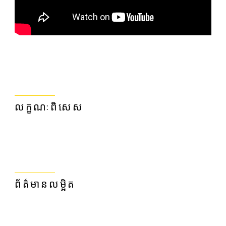
លក្ខណៈពិសេស
ព័ត៌មានលម្អិត