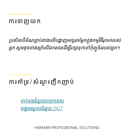
ការទាញយក
ប្រសិនបើតំណភ្ជាប់ខាងលើបង្ហាញអក្សរចម្លែកក្នុងកម្មវិធីរុករករបស់
អ្នក សូមចុចខាងស្តាំលើឯកសារដើម្បីរក្សាទុកទៅកុំព្យូទ័ររបស់អ្នក។
ការគាំទ្រ/សំណួរញឹកញាប់
ទាក់ទងជំនួយបច្ចេកទេស
មជ្ឈមណ្ឌលជំនួយ 24/7
HARMAN PROFESSIONAL SOLUTIONS: