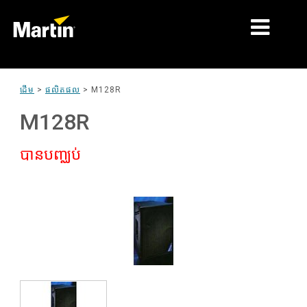
ទីផ្សារ
ដើម
>
ផលិតផល
>
M128R
ប្រភេទផលិតផល
M128R
PRODUCT RANGES
បានបញ្ឈប់
ព័ត៌មាន
អំពីយើង
ការរៀន
ស
ការគាំទ្រ
ប
ន
ប