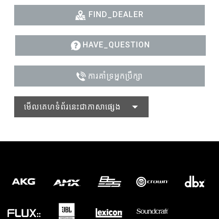
FIND_DEALER
HAVE_QUESTION
ការគាំទ្រអ្នកប្រឹក្សា
មើលគេហទំព័រនេះជាភាសាផ្សេង