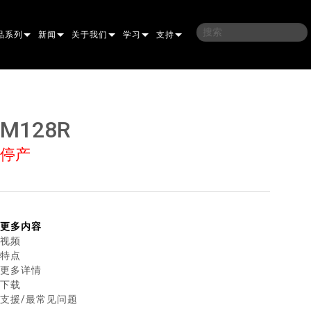
品系列
新闻
关于我们
学习
支持
架
子
案例研究
我们的历史
培训
联系我们
光灯
侣
新闻媒体
可持续性
学习课程
全天候帮助中心
M128R
洗
涅尔
P
ELP ELLIPSOIDAL
哪里购买
顾问门户
停产
束混合
圆形
闪灯与致盲灯
A
ELP FRESNEL
ERA PERFORMANCE
软件下载
束
灯
线型
灯照明
部
ELP PAR
ERA PROFILE
EXTERIOR DOT PRO
固件下载
T
性照明
统控制器
AC
ERA WASH
外部线性专业版
MAC AURA
下载
更多内容
视频
像投影
WERPORTS
件工具
CULA
外部投影
MAC ENCORE
保修
特点
更多详情
EATIVE DOTS
WERPORTS LEGACY MODELS
务工具
EXTERIOR WASH PRO
MAC ONE
P3 SYSTEM CONTROLLER
产品登记
下载
支援/最常见问题
E SYSTEM
O
MAC ULTRA
P3 POWERPORT
VDO ATOMIC
售后服务