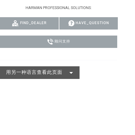
HARMAN PROFESSIONAL SOLUTIONS:
MAC VIPER
P3 POWERPORT LEGACY MODELS
VDO DOTRON
合规
MAC VIPER LEGACY MODELS
VDO FATRON
SUPPORT LOGIN
FIND_DEALER
HAVE_QUESTION
VDO SCEPTRON
顾问支持
用另一种语言查看此页面