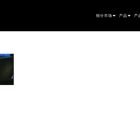
细分市场
产品
产
ARCHITECTURAL
摇头灯
框
原
ENTERTAINMENT
追光灯
聚
伴
CREATE THE MOMENT
静止灯光
清
菲
EL
创意灯光
光
椭
频
ER
建筑
波
帕
直
洗
外
电源和处理
DO
线
系
M
工具
图
PO
软
MA
停产型号
CR
PO
服
P3
PD
VD