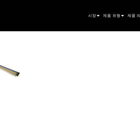
시장
제품 유형
제품 
ARCHITECTURAL
무빙 헤드
프레이
아토믹
ENTERTAINMENT
팔로우스팟
스팟
컴패니
CREATE THE MOMENT
스태틱 라이트
세척
프레넬
ELP
크리에이티브 조명
빔 하
엘립소
스트로
ERA
건축용
빔
PAR
선형
워시 
외관
전원 및 프로세싱
DOT
리니어
시스템
MAC
도구
이미지
POWE
소프트
MACU
단종된 제품
CREAT
POWE
서비스
P3
PDE S
VDO