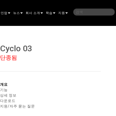
라인업
뉴스
회사 소개
학습
지원
밍
사례 연구
연혁
교육
문의하기
언
언론 자료
지속 가능성
학습 세션
상시 지원 센터
Cyclo 03
ELP ELLIPSOIDAL
구매처
컨설턴트 포털
단종됨
이브리드
이달
브 & 블라인더
ELP FRESNEL
ERA PERFORMANCE
소프트웨어
조명
ELP PAR
ERA PROFILE
EXTERIOR DOT PRO
펌웨어
 조명
 컨트롤러
ERA WASH
익스테리어 리니어 프로
MAC AURA
다운로드
개요
기능
 프로젝션
RPORTS
웨어 도구
LA
외부 프로젝션
MAC ENCORE
보증
상세 정보
다운로드
IVE DOTS
RPORTS LEGACY MODELS
 도구
외장 세척 프로
MAC ONE
P3 SYSTEM CONTROLLER
제품 등록
지원/자주 묻는 질문
YSTEM
MAC ULTRA
P3 POWERPORT
VDO ATOMIC
서비스