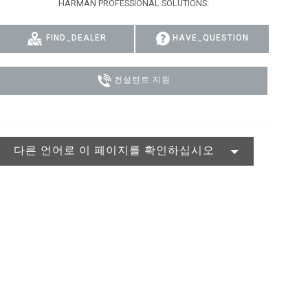
HARMAN PROFESSIONAL SOLUTIONS:
MAC VIPER
P3 POWERPORT LEGACY MODELS
VDO DOTRON
규정 준수
FIND_DEALER
HAVE_QUESTION
MAC VIPER LEGACY MODELS
VDO FATRON
지원 로그인
VDO SCEPTRON
컨설턴트 지원
다른 언어로 이 페이지를 확인하십시오