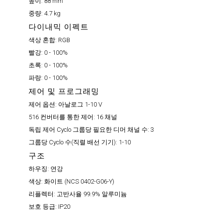
높이:
88 mm
중량:
4.7 kg
다이내믹 이펙트
색상 혼합:
RGB
빨강:
0 - 100%
초록:
0 - 100%
파랑:
0 - 100%
제어 및 프로그래밍
제어 옵션:
아날로그 1-10 V
516 컨버터를 통한 제어:
16 채널
독립 제어 Cyclo 그룹당 필요한 디머 채널 수:
3
그룹당 Cyclo 수(직렬 배선 기기):
1-10
구조
하우징:
연강
색상:
화이트 (NCS 0402-G06-Y)
리플렉터:
고반사율 99.9% 알루미늄
보호 등급:
IP20