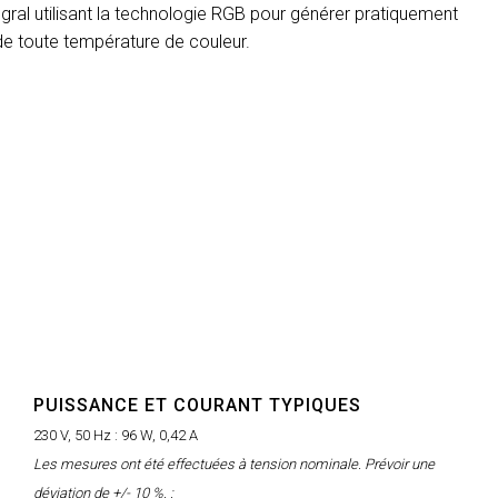
gral utilisant la technologie RGB pour générer pratiquement
MAC VIPER
P3 POWERPORT LEGACY
VDO DOTRON
de toute température de couleur.
MAC VIPER LEGACY MO
VDO FATRON
VDO SCEPTRON
PUISSANCE ET COURANT TYPIQUES
230 V, 50 Hz :
96 W, 0,42 A
Les mesures ont été effectuées à tension nominale. Prévoir une
déviation de +/- 10 %. :