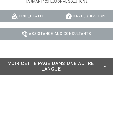
HARMAN PROFESSIONAL SOLUTIONS:
 MODELS
CONFORMITÉ
FIND_DEALER
HAVE_QUESTION
DELS
CONNEXION À L'ASSISTANCE
ASSISTANCE AUX CONSULTANTS
VOIR CETTE PAGE DANS UNE AUTRE
LANGUE