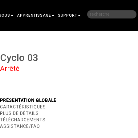
NOUS
APPRENTISSAGE
SUPPORT
RE
FORMATION
NOUS CONTACTER
SESSIONS DE FORMATION EN LIGNE
CENTRE D’AIDE 24/7
Cyclo 03
PORTAIL CONSULTANTS
Arrêté
T
LOGICIEL
FIRMWARE
TÉLÉCHARGEMENTS
PRÉSENTATION GLOBALE
CARACTÉRISTIQUES
RE
GARANTIE
PLUS DE DÉTAILS
TÉLÉCHARGEMENTS
 PRO
R
ENREGISTREMENT DU PRODUIT
ASSISTANCE/FAQ
SERVICE