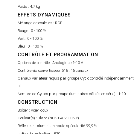
Poids :
4,7 kg
EFFETS DYNAMIQUES
Mélange de couleurs :
RGB
Rouge :
0 - 100 %
Vert :
0 - 100 %
Bleu :
0 - 100 %
CONTRÔLE ET PROGRAMMATION
Options de contrôle :
Analogique 1-10 V
Contrôle via convertisseur 516 :
16 canaux
Canaux variateur requis par groupe Cyclo contrôlé indépendamment
:
3
Nombre de Cyclos par groupe (luminaires câblés en série) :
1-10
CONSTRUCTION
Boîtier :
Acier doux
Couleur(s) :
Blanc (NCS 0402-G06-Y)
Réflecteur :
Aluminium haute spécularité 99,9 %
Indice de protection :
IP20