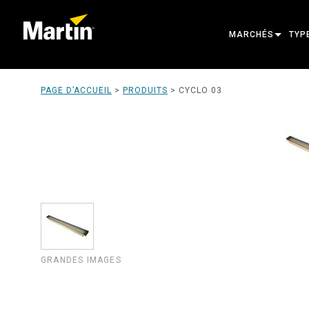
MARCHÉS
TYP
ARCHITECTURAL
TÊT
PAGE D’ACCUEIL
>
PRODUITS
>
CYCLO 03
ENTERTAINMENT
PRO
CREATE THE MOM
LUM
LUM
ARC
ALI
OUT
GRANDES IMAGES
PRO