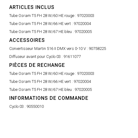
ARTICLES INCLUS
Tube Osram T5 FH 28 W/60 HE rouge :
97020003
Tube Osram T5 FH 28 W/66 HE vert :
97020004
Tube Osram T5 FH 28 W/67 HE bleu :
97020005
ACCESSOIRES
Convertisseur Martin 516 II DMX vers 0-10 V :
90758225
Diffuseur avant pour Cyclo 03 :
91611077
PIÈCES DE RECHANGE
Tube Osram T5 FH 28 W/60 HE rouge :
97020003
Tube Osram T5 FH 28 W/66 HE vert :
97020004
Tube Osram T5 FH 28 W/67 HE bleu :
97020005
INFORMATIONS DE COMMANDE
Cyclo 03 :
90550010