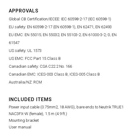
APPROVALS
Global CB Certification/IECEE: IEC 60598-2-17 (IEC 60598-1)
EU safety: EN 60598-2-17 (EN 60598-1), EN 62471, EN 62493
EU EMC: EN 55015; EN 55032; EN 55103-2; EN 61000-3-2,-3; EN
61547
US safety: UL 1573
US EMC: FCC Part 15 Class B
Canadian safety: CSA C22.2 No. 166
Canadian EMC: ICES-003 Class B, ICES-005 Class B
Australia/NZ: RCM
INCLUDED ITEMS
Power input cable (0.75mm2, 18 AWG), bare ends to Neutrik TRUE1
NAC3FX-W (female), 1.5 m (4.9 ft.)
Mounting bracket
User manual