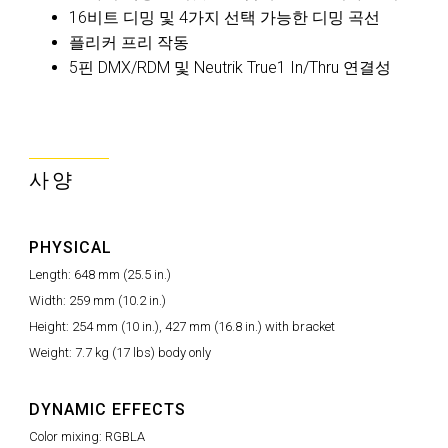
16비트 디밍 및 4가지 선택 가능한 디밍 곡선
플리커 프리 작동
5핀 DMX/RDM 및 Neutrik True1 In/Thru 연결성
사양
PHYSICAL
Length: 648 mm (25.5 in.)
Width: 259 mm (10.2 in.)
Height: 254 mm (10 in.), 427 mm (16.8 in.) with bracket
Weight: 7.7 kg (17 lbs) body only
DYNAMIC EFFECTS
Color mixing: RGBLA