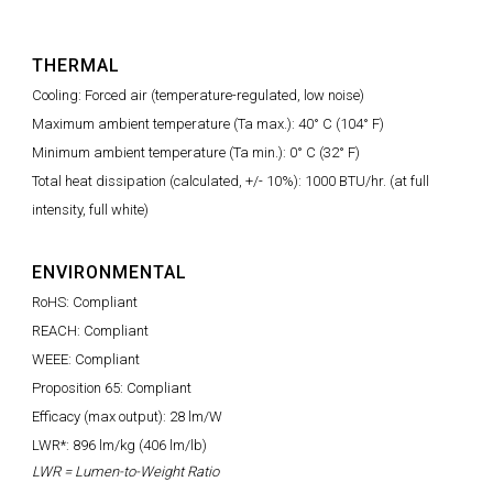
THERMAL
Cooling: Forced air (temperature-regulated, low noise)
Maximum ambient temperature (Ta max.): 40° C (104° F)
Minimum ambient temperature (Ta min.): 0° C (32° F)
Total heat dissipation (calculated, +/- 10%): 1000 BTU/hr. (at full
intensity, full white)
ENVIRONMENTAL
RoHS: Compliant
REACH: Compliant
WEEE: Compliant
Proposition 65: Compliant
Efficacy (max output): 28 lm/W
LWR*: 896 lm/kg (406 lm/lb)
LWR = Lumen-to-Weight Ratio