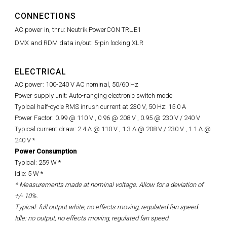
CONNECTIONS
AC power in, thru: Neutrik PowerCON TRUE1
DMX and RDM data in/out: 5-pin locking XLR
ELECTRICAL
AC power: 100-240 V AC nominal, 50/60 Hz
Power supply unit: Auto-ranging electronic switch mode
Typical half-cycle RMS inrush current at 230 V, 50 Hz: 15.0 A
Power Factor: 0.99 @ 110 V , 0.96 @ 208 V , 0.95 @ 230 V / 240 V
Typical current draw: 2.4 A @ 110 V , 1.3 A @ 208 V / 230 V , 1.1 A @
240 V *
Power Consumption
Typical: 259 W *
Idle: 5 W *
* Measurements made at nominal voltage. Allow for a deviation of
+/- 10%.
Typical: full output white, no effects moving, regulated fan speed.
Idle: no output, no effects moving, regulated fan speed.