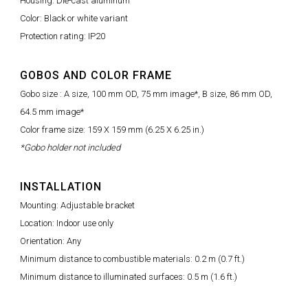
Housing: Die-cast aluminum
Color: Black or white variant
Protection rating: IP20
GOBOS AND COLOR FRAME
Gobo size : A size, 100 mm OD, 75 mm image*, B size, 86 mm OD,
64.5 mm image*
Color frame size: 159 X 159 mm (6.25 X 6.25 in.)
*Gobo holder not included
INSTALLATION
Mounting: Adjustable bracket
Location: Indoor use only
Orientation: Any
Minimum distance to combustible materials: 0.2 m (0.7 ft.)
Minimum distance to illuminated surfaces: 0.5 m (1.6 ft.)