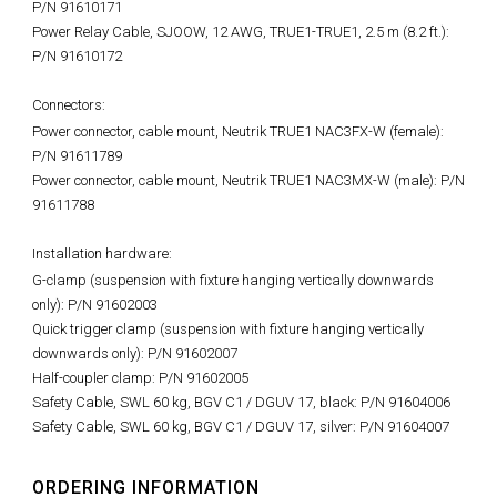
P/N 91610171
Power Relay Cable, SJOOW, 12 AWG, TRUE1-TRUE1, 2.5 m (8.2 ft.):
P/N 91610172
Connectors:
Power connector, cable mount, Neutrik TRUE1 NAC3FX-W (female):
P/N 91611789
Power connector, cable mount, Neutrik TRUE1 NAC3MX-W (male): P/N
91611788
Installation hardware:
G-clamp (suspension with fixture hanging vertically downwards
only): P/N 91602003
Quick trigger clamp (suspension with fixture hanging vertically
downwards only): P/N 91602007
Half-coupler clamp: P/N 91602005
Safety Cable, SWL 60 kg, BGV C1 / DGUV 17, black: P/N 91604006
Safety Cable, SWL 60 kg, BGV C1 / DGUV 17, silver: P/N 91604007
ORDERING INFORMATION