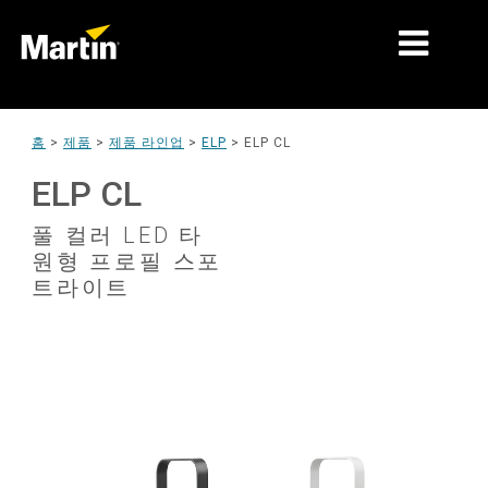
시장
홈
>
제품
>
제품 라인업
>
ELP
>
ELP CL
제품 유형
ELP CL
제품 라인업
풀 컬러 LED 타
원형 프로필 스포
뉴스
트라이트
회사 소개
학습
지원