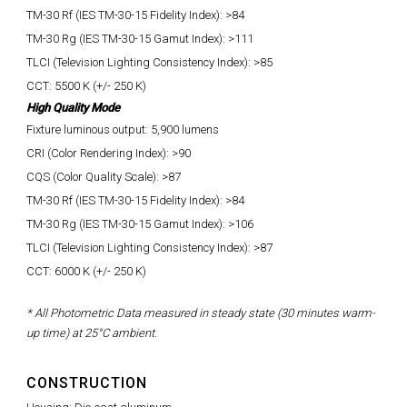
TM-30 Rf (IES TM-30-15 Fidelity Index): >84
TM-30 Rg (IES TM-30-15 Gamut Index): >111
TLCI (Television Lighting Consistency Index): >85
CCT: 5500 K (+/- 250 K)
High Quality Mode
Fixture luminous output: 5,900 lumens
CRI (Color Rendering Index): >90
CQS (Color Quality Scale): >87
TM-30 Rf (IES TM-30-15 Fidelity Index): >84
TM-30 Rg (IES TM-30-15 Gamut Index): >106
TLCI (Television Lighting Consistency Index): >87
CCT: 6000 K (+/- 250 K)
* All Photometric Data measured in steady state (30 minutes warm-
up time) at 25°C ambient.
CONSTRUCTION