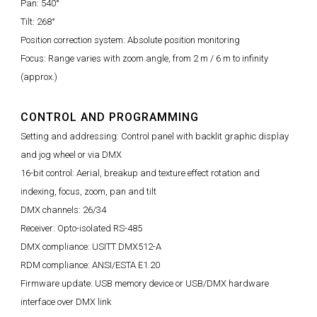
Pan: 540°
Tilt: 268°
Position correction system: Absolute position monitoring
Focus: Range varies with zoom angle, from 2 m / 6 m to infinity
(approx.)
CONTROL AND PROGRAMMING
Setting and addressing: Control panel with backlit graphic display
and jog wheel or via DMX
16-bit control: Aerial, breakup and texture effect rotation and
indexing, focus, zoom, pan and tilt
DMX channels: 26/34
Receiver: Opto-isolated RS-485
DMX compliance: USITT DMX512-A
RDM compliance: ANSI/ESTA E1.20
Firmware update: USB memory device or USB/DMX hardware
interface over DMX link