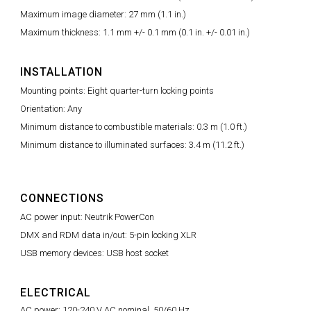
Maximum image diameter: 27 mm (1.1 in.)
Maximum thickness: 1.1 mm +/- 0.1 mm (0.1 in. +/- 0.01 in.)
INSTALLATION
Mounting points: Eight quarter-turn locking points
Orientation: Any
Minimum distance to combustible materials: 0.3 m (1.0 ft.)
Minimum distance to illuminated surfaces: 3.4 m (11.2 ft.)
CONNECTIONS
AC power input: Neutrik PowerCon
DMX and RDM data in/out: 5-pin locking XLR
USB memory devices: USB host socket
ELECTRICAL
AC power: 120-240 V AC nominal, 50/60 Hz