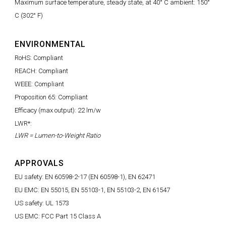
Maximum surface temperature, steady state, at 40° C ambient: 150°
C (302° F)
ENVIRONMENTAL
RoHS: Compliant
REACH: Compliant
WEEE: Compliant
Proposition 65: Compliant
Efficacy (max output): 22 lm/w
LWR*:
LWR = Lumen-to-Weight Ratio
APPROVALS
EU safety: EN 60598-2-17 (EN 60598-1), EN 62471
EU EMC: EN 55015, EN 55103-1, EN 55103-2, EN 61547
US safety: UL 1573
US EMC: FCC Part 15 Class A