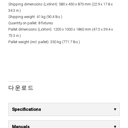
Shipping dimensions (LxWxH): 580 x 450 x 870 mm (22.9 x 17.8 x
34.3 in.)
Shipping weight: 41 kg (90.4 lbs.)
Quantity on pallet: 8 fixtures
Pallet dimensions (LxWxH): 1200 x 1000 x 1860 mm (47.3 x 39.4 x
73.3 in.)
Pallet weight (incl. pallet): 350 kg (771.7 lbs.)
다운로드
Specifications
Manuals