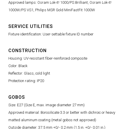
Approved lamps: Osram Lok-it! 1000/PS Brilliant, Osram Lok-it!
1000W/PS VS1, Philips MSR Gold MiniFastFit 1000W
SERVICE UTILITIES
Fixture identification: User-settable fixture ID number
CONSTRUCTION
Housing: UV-resistant fiber-reinforced composite
Color: Black
Reflector: Glass, cold light
Protection rating: IP20
GOBOS
Size: E27 (Size E, max. image diameter 27 mm)
Approved material: Borosilicate 3.3 or better with dichroic or heavy
matted aluminum coating (metal gobos not approved)
Outside diameter: 37.5 mm +0/- 0.2 mm (1.5 in. +0/- 0.01 in.)