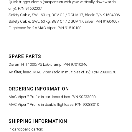
Quick-trigger clamp (suspension with yoke vertically downwards
only): P/N 91602007
Safety Cable, SWL 60 kg, BGV C1 / DGUV 17, black: P/N 91604006
Safety Cable, SWL 60 kg, BGV C1 / DGUV 17, silver: P/N 91604007
Flightcase for 2 x MAC Viper: P/N 91510180
SPARE PARTS
Osram HTI 1000/PS Lok-it lamp: P/N 97010346
Air filter, head, MAC Viper (sold in multiples of 12): P/N 20800270
ORDERING INFORMATION
MAC Viper™ Profile in cardboard box: P/N 90233000
MAC Viper™ Profile in double flightcase: P/N 90233010
SHIPPING INFORMATION
In cardboard carton: