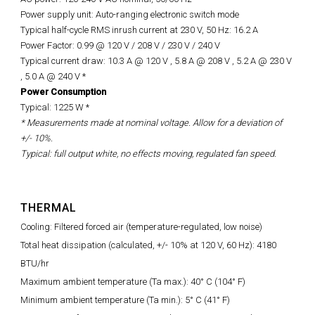
Power supply unit: Auto-ranging electronic switch mode
Typical half-cycle RMS inrush current at 230 V, 50 Hz: 16.2 A
Power Factor: 0.99 @ 120 V / 208 V / 230 V / 240 V
Typical current draw: 10.3 A @ 120 V , 5.8 A @ 208 V , 5.2 A @ 230 V
, 5.0 A @ 240 V *
Power Consumption
Typical: 1225 W *
* Measurements made at nominal voltage. Allow for a deviation of
+/- 10%.
Typical: full output white, no effects moving, regulated fan speed.
THERMAL
Cooling: Filtered forced air (temperature-regulated, low noise)
Total heat dissipation (calculated, +/- 10% at 120 V, 60 Hz): 4180
BTU/hr
Maximum ambient temperature (Ta max.): 40° C (104° F)
Minimum ambient temperature (Ta min.): 5° C (41° F)