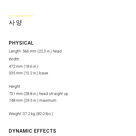
사양
PHYSICAL
Length: 566 mm (22.3 in.) head
Width:
472 mm (18.6 in.)
335 mm (13.2 in.) base
Height:
731 mm (28.8 in.) head straight up
748 mm (29.5 in.) maximum
Weight: 37.2 kg (82.0 lbs.)
DYNAMIC EFFECTS