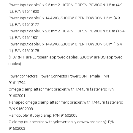
Power input cable 3 x 2.5 mm2, H07RN-F OPEN-POWCON 1.5 m (4.9
ft.): P/N 91611800
Power input cable 3 x 14 AWG, SJOOW OPEN-POWCON 1.5 m (4.9
ft.): P/N 91610177
Power input cable 3 x 2.5 mm2, H07RN-F OPEN-POWCON 5.0 m (16.4
ft.): P/N 91611801
Power input cable 3 x 14 AWG, SJOOW OPEN-POWCON 5.0 m (16.4
ft.): P/N 91610178
(H07RN-F are European approved cables, SJOOW are US approved
cables)
Power connectors: Power Connector PowerCON Female : P/N
91611794
Omega clamp attachment bracket with 1/4-turn fasteners: P/N
91602001
T-shaped omega clamp attachment bracket with 1/4-turn fasteners:
P/N 91602008
Half-coupler (tube) clamp: P/N 91602005
G-clamp (suspension with yoke vertically downwards only): P/N
91602003