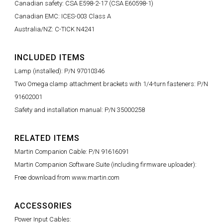
Canadian safety: CSA E598-2-17 (CSA E60598-1)
Canadian EMC: ICES-003 Class A
Australia/NZ: C-TICK N4241
INCLUDED ITEMS
Lamp (installed): P/N 97010346
Two Omega clamp attachment brackets with 1/4-turn fasteners: P/N
91602001
Safety and installation manual: P/N 35000258
RELATED ITEMS
Martin Companion Cable: P/N 91616091
Martin Companion Software Suite (including firmware uploader):
Free download from www.martin.com
ACCESSORIES
Power Input Cables: