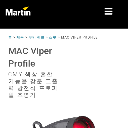
시장
홈
>
제품
>
무빙 헤드
>
스팟
>
MAC VIPER PROFILE
제품 유형
MAC Viper
제품 라인업
Profile
뉴스
CMY 색상 혼합
기능을 갖춘 고출
회사 소개
력 방전식 프로파
일 조명기
학습
지원