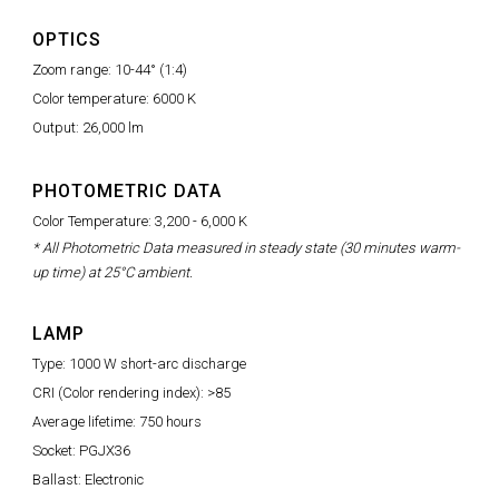
OPTICS
Zoom range: 10-44° (1:4)
Color temperature: 6000 K
Output: 26,000 lm
PHOTOMETRIC DATA
Color Temperature: 3,200 - 6,000 K
* All Photometric Data measured in steady state (30 minutes warm-
up time) at 25°C ambient.
LAMP
Type: 1000 W short-arc discharge
CRI (Color rendering index): >85
Average lifetime: 750 hours
Socket: PGJX36
Ballast: Electronic