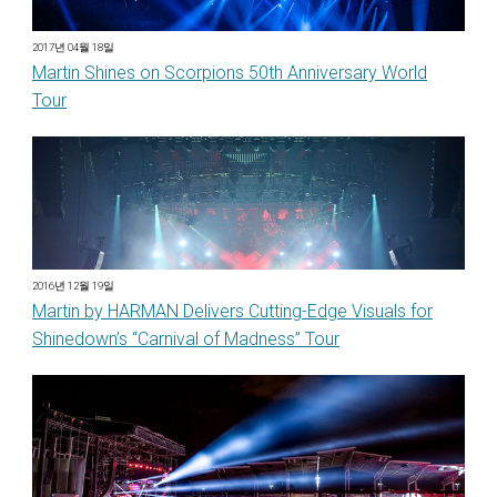
2017년 04월 18일
Martin Shines on Scorpions 50th Anniversary World
Tour
2016년 12월 19일
Martin by HARMAN Delivers Cutting-Edge Visuals for
Shinedown’s “Carnival of Madness” Tour