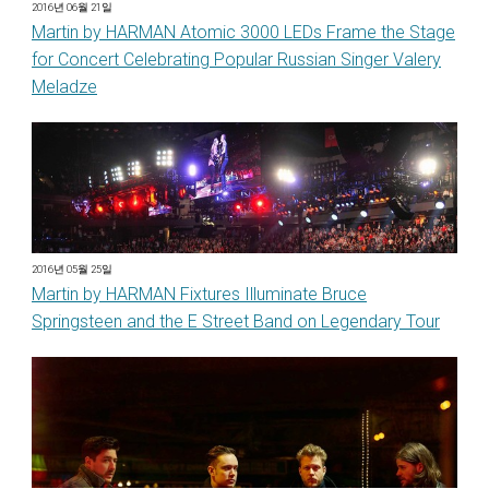
2016년 06월 21일
Martin by HARMAN Atomic 3000 LEDs Frame the Stage
for Concert Celebrating Popular Russian Singer Valery
Meladze
2016년 05월 25일
Martin by HARMAN Fixtures Illuminate Bruce
Springsteen and the E Street Band on Legendary Tour