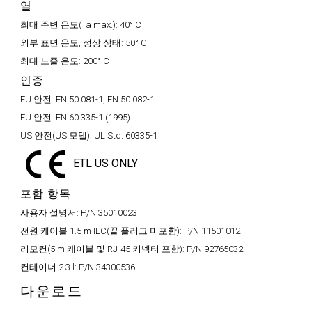
열
최대 주변 온도(Ta max.):
40° C
외부 표면 온도, 정상 상태:
50° C
최대 노즐 온도:
200° C
인증
EU 안전:
EN 50 081-1, EN 50 082-1
EU 안전:
EN 60 335-1 (1995)
US 안전(US 모델):
UL Std. 60335-1
ETL US ONLY
포함 항목
사용자 설명서:
P/N 35010023
전원 케이블 1.5 m IEC(끝 플러그 미포함):
P/N 11501012
리모컨(5 m 케이블 및 RJ-45 커넥터 포함):
P/N 92765032
컨테이너 2.3 l:
P/N 34300536
다운로드