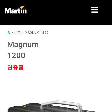
시장
홈
>
제품
>
MAGNUM 1200
제품 유형
Magnum
제품 라인업
1200
뉴스
단종됨
회사 소개
학습
지원