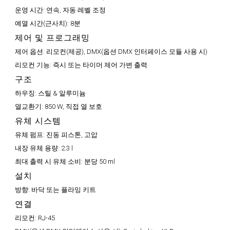
운영 시간:
연속, 자동 레벨 조정
예열 시간(근사치):
8분
제어 및 프로그래밍
제어 옵션:
리모컨(제공), DMX(옵션 DMX 인터페이스 모듈 사용 시)
리모컨 기능:
즉시 또는 타이머 제어 가변 출력
구조
하우징:
스틸 & 알루미늄
열교환기:
850 W, 직접 열 보호
유체 시스템
유체 펌프:
진동 피스톤, 고압
내장 유체 용량:
2.3 l
최대 출력 시 유체 소비:
분당 50 ml
설치
방향:
바닥 또는 플라잉 키트
연결
리모컨:
RJ-45