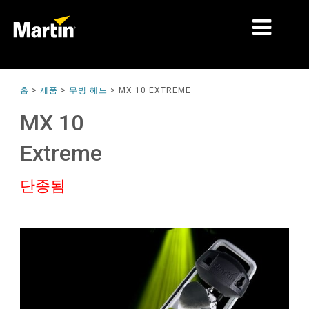
시장
홈
>
제품
>
무빙 헤드
>
MX 10 EXTREME
제품 유형
MX 10
제품 라인업
Extreme
뉴스
단종됨
회사 소개
학습
지원