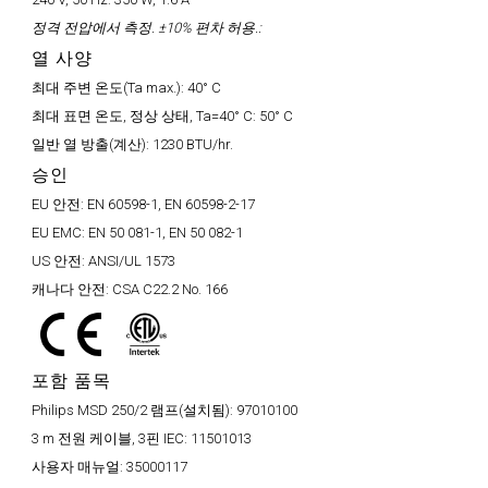
정격 전압에서 측정. ±10% 편차 허용.:
열 사양
최대 주변 온도(Ta max.):
40° C
최대 표면 온도, 정상 상태, Ta=40° C:
50° C
일반 열 방출(계산):
1230 BTU/hr.
승인
EU 안전:
EN 60598-1, EN 60598-2-17
EU EMC:
EN 50 081-1, EN 50 082-1
US 안전:
ANSI/UL 1573
캐나다 안전:
CSA C22.2 No. 166
포함 품목
Philips MSD 250/2 램프(설치됨):
97010100
3 m 전원 케이블, 3핀 IEC:
11501013
사용자 매뉴얼:
35000117