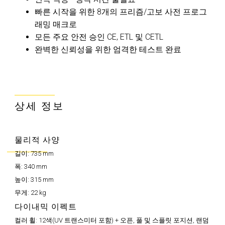
빠른 시작을 위한 8개의 프리즘/고보 사전 프로그
래밍 매크로
모든 주요 안전 승인 CE, ETL 및 CETL
완벽한 신뢰성을 위한 엄격한 테스트 완료
상세 정보
물리적 사양
길이:
735 mm
폭:
340 mm
높이:
315 mm
무게:
22 kg
다이내믹 이펙트
컬러 휠:
12색(UV 트랜스미터 포함) + 오픈, 풀 및 스플릿 포지션, 랜덤