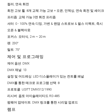
컬러, 연속 회전
회전 고보 휠:
8개 교체 가능 고보 + 오픈, 인덱싱, 연속 회전 및 셰이크
프리즘:
교체 가능 3면 회전 프리즘
셔터:
0 - 100% 연속 디밍, 가변 & 랜덤 스트로브 & 펄스 이펙트, 즉시
오픈 & 블랙아웃
포커스:
모터식, 2 m ~ 20 m
팬:
230°
틸트:
75°
제어 및 프로그래밍
제어 옵션:
DMX
DMX 채널:
13
설정 및 어드레싱:
LED 디스플레이가 있는 컨트롤 패널
DMX를 통한 매크로 프로그램 선택:
8
프로토콜:
USITT DMX512/1990
리시버:
옵토 아이솔레이티드 RS-485
펌웨어 업데이트:
DMX 링크를 통한 시리얼 업로드
램프