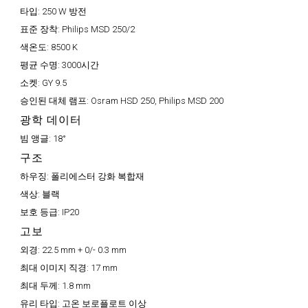
타입:
250 W 방전
표준 장착:
Philips MSD 250/2
색온도:
8500 K
평균 수명:
3000시간
소켓:
GY 9.5
승인된 대체 램프:
Osram HSD 250, Philips MSD 200
광학 데이터
빔 앵글:
18°
구조
하우징:
폴리에스터 강화 복합재
색상:
블랙
보호 등급:
IP20
고보
외경:
22.5 mm + 0/- 0.3 mm
최대 이미지 직경:
17 mm
최대 두께:
1.8 mm
유리 타입:
고온 보로플로트 이상