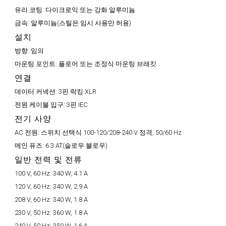
유리 코팅:
다이크로익 또는 강화 알루미늄
금속:
알루미늄(스틸은 임시 사용만 허용)
설치
방향:
임의
마운팅 포인트:
플로어 또는 조정식 마운팅 브래킷
연결
데이터 커넥션:
3핀 락킹 XLR
전원 케이블 입구:
3핀 IEC
전기 사양
AC 전원:
스위치 선택식 100-120/208-240 V 정격, 50/60 Hz
메인 퓨즈:
6.3 AT(슬로우 블로우)
일반 전력 및 전류
100 V, 60 Hz:
340 W, 4.1 A
120 V, 60 Hz:
340 W, 2.9 A
208 V, 60 Hz:
340 W, 1.8 A
230 V, 50 Hz:
360 W, 1.8 A
240 V, 50 Hz:
350 W, 1.6 A