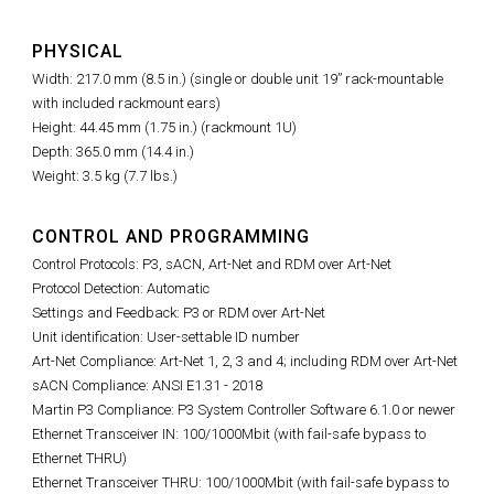
PHYSICAL
Width: 217.0 mm (8.5 in.) (single or double unit 19” rack-mountable
with included rackmount ears)
Height: 44.45 mm (1.75 in.) (rackmount 1U)
Depth: 365.0 mm (14.4 in.)
Weight: 3.5 kg (7.7 lbs.)
CONTROL AND PROGRAMMING
Control Protocols: P3, sACN, Art-Net and RDM over Art-Net
Protocol Detection: Automatic
Settings and Feedback: P3 or RDM over Art-Net
Unit identification: User-settable ID number
Art-Net Compliance: Art-Net 1, 2, 3 and 4; including RDM over Art-Net
sACN Compliance: ANSI E1.31 - 2018
Martin P3 Compliance: P3 System Controller Software 6.1.0 or newer
Ethernet Transceiver IN: 100/1000Mbit (with fail-safe bypass to
Ethernet THRU)
Ethernet Transceiver THRU: 100/1000Mbit (with fail-safe bypass to