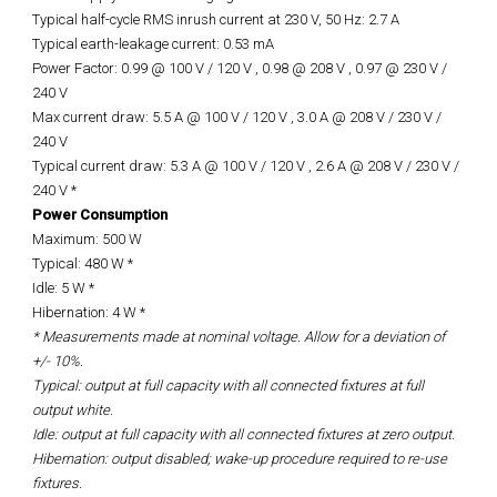
Typical half-cycle RMS inrush current at 230 V, 50 Hz: 2.7 A
Typical earth-leakage current: 0.53 mA
Power Factor: 0.99 @ 100 V / 120 V , 0.98 @ 208 V , 0.97 @ 230 V /
240 V
Max current draw: 5.5 A @ 100 V / 120 V , 3.0 A @ 208 V / 230 V /
240 V
Typical current draw: 5.3 A @ 100 V / 120 V , 2.6 A @ 208 V / 230 V /
240 V *
Power Consumption
Maximum: 500 W
Typical: 480 W *
Idle: 5 W *
Hibernation: 4 W *
* Measurements made at nominal voltage. Allow for a deviation of
+/- 10%.
Typical: output at full capacity with all connected fixtures at full
output white.
Idle: output at full capacity with all connected fixtures at zero output.
Hibernation: output disabled; wake-up procedure required to re-use
fixtures.