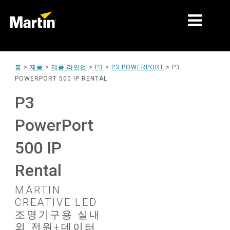
시장
홈
>
제품
>
제품 라인업
>
P3
>
P3 POWERPORT
>
P3
POWERPORT 500 IP RENTAL
제품 유형
P3
제품 라인업
PowerPort
뉴스
500 IP
회사 소개
Rental
학습
MARTIN
지원
CREATIVE LED
조명기구용 실내
외 전원+데이터