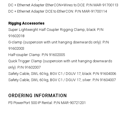
DC + Ethernet Adapter EtherCON+Wires to DCE: P/N MAR-91700113
DC + Ethernet Adapter DCE to EtherCON: P/N MAR-91700114
Rigging Accessories
Super Lightweight Half Coupler Rigging Clamp, black: P/N
91602018
G-clamp (suspension with unit hanging downwards only): P/N
91602003
Half-coupler Clamp: P/N 91602005
Quick Trigger Clamp (suspension with unit hanging downwards
only): P/N 91602007
Safety Cable, SWL 60 kg, BGV C1 / DGUV 17, black: P/N 91604006
Safety Cable, SWL 60 kg, BGV C1 / DGUV 17, silver: P/N 91604007
ORDERING INFORMATION
P3 PowerPort 500 IP Rental: P/N MAR-90721201