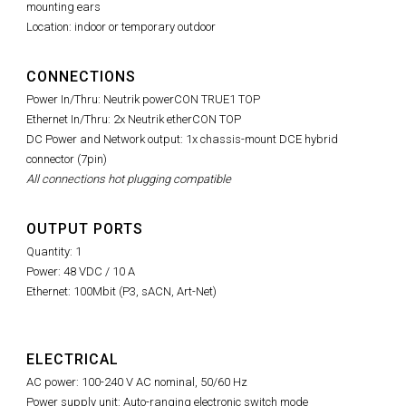
mounting ears
Location: indoor or temporary outdoor
CONNECTIONS
Power In/Thru: Neutrik powerCON TRUE1 TOP
Ethernet In/Thru: 2x Neutrik etherCON TOP
DC Power and Network output: 1x chassis-mount DCE hybrid
connector (7pin)
All connections hot plugging compatible
OUTPUT PORTS
Quantity: 1
Power: 48 VDC / 10 A
Ethernet: 100Mbit (P3, sACN, Art-Net)
ELECTRICAL
AC power: 100-240 V AC nominal, 50/60 Hz
Power supply unit: Auto-ranging electronic switch mode