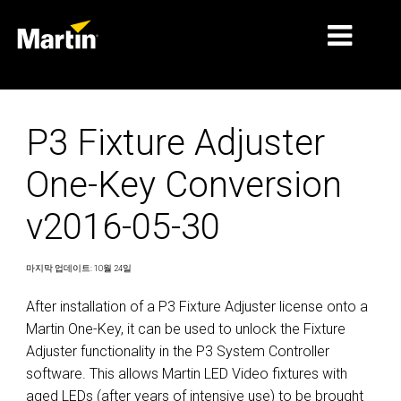
시장
P3 Fixture Adjuster
제품 유형
One-Key Conversion
제품 라인업
v2016-05-30
뉴스
회사 소개
마지막 업데이트: 10월 24일
학습
After installation of a P3 Fixture Adjuster license onto a
Martin One-Key, it can be used to unlock the Fixture
지원
Adjuster functionality in the P3 System Controller
software. This allows Martin LED Video fixtures with
aged LEDs (after years of intensive use) to be brought