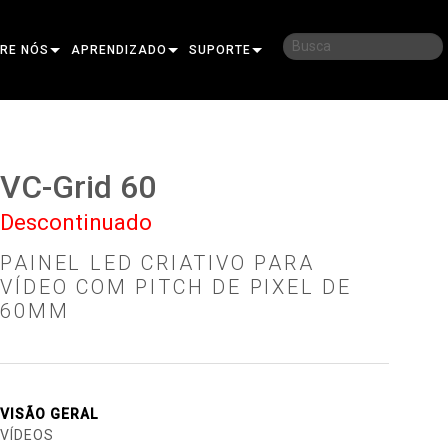
RE NÓS
APRENDIZADO
SUPORTE
SA HISTÓRIA
TREINAMENTO
CONECTE-SE
TENTABILIDADE
SESSÕES DE TREINAMENTO
CENTRAL DE AJUDA 24/7
VC-Grid 60
E COMPRAR
PORTAL DO CONSULTOR
Descontinuado
E
SOFTWARE
PAINEL LED CRIATIVO PARA
O
FIRMWARE
VÍDEO COM PITCH DE PIXEL DE
60MM
IOR
DOWNLOADS
NA
GARANTIA
ONAL PARA EXTERIOR
OLLER
REGISTRO DE PRODUTO
VISÃO GERAL
VÍDEOS
SERVICE