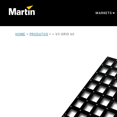
MARKETS
ARCHITECT
HOME
>
PRODUTOS
> >
VC-GRID 60
ENTERTAIN
CREATE TH