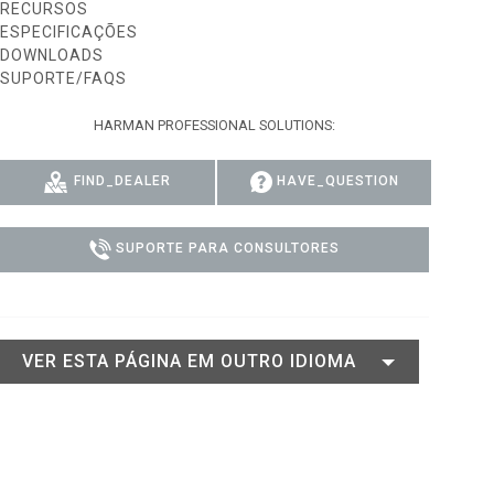
RECURSOS
ESPECIFICAÇÕES
GACY MODELS
CONFORMIDADE
DOWNLOADS
SUPORTE/FAQS
Y MODELS
SUPPORT LOGIN
HARMAN PROFESSIONAL SOLUTIONS:
FIND_DEALER
HAVE_QUESTION
SUPORTE PARA CONSULTORES
VER ESTA PÁGINA EM OUTRO IDIOMA