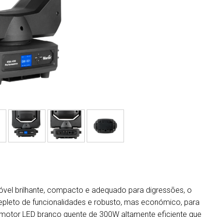
MAC VIPER
P3 POWERPORT LEGAC
VDO DOTRON
MAC VIPER LEGACY M
VDO FATRON
VDO SCEPTRON
óvel brilhante, compacto e adequado para digressões, o
pleto de funcionalidades e robusto, mas económico, para
 motor LED branco quente de 300W altamente eficiente que