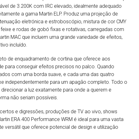
ável de 3.200K com IRC elevado, idealmente adequado
itamente a gama Martin ELP. Produz uma projeção de
tenuação eletrónica e estroboscópio, mistura de cor CMY
 feixe e rodas de gobó fixas e rotativas, carregadas com
rtin MAC que incluem uma grande variedade de efeitos,
vo incluído.
to de enquadramento de cortina que oferece aos
ade para conseguir efeitos precisos no palco. Quando
ados com uma borda suave, e cada uma das quatro
ixe independentemente para um apagão completo. Todo o
 direcionar a luz exatamente para onde a querem e
orma não seriam possíveis.
ncertos e digressões, produções de TV ao vivo, shows
o Martin ERA 400 Performance WRM é ideal para uma vasta
e versátil que oferece potencial de design e utilização