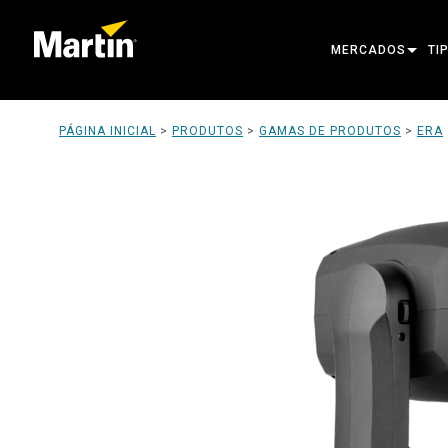
MERCADOS
TI
ARCHITECTURAL
CA
PÁGINA INICIAL
>
PRODUTOS
>
GAMAS DE PRODUTOS
>
ERA
ENTERTAINMENT
PR
CREATE THE MOM
LU
LU
AR
PO
FE
PR