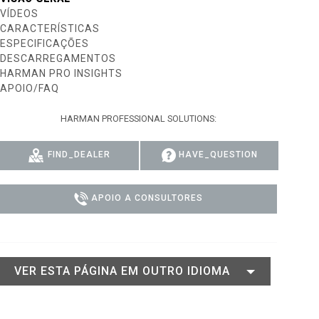
VÍDEOS
Y MODELS
CONFORMIDADE
CARACTERÍSTICAS
ESPECIFICAÇÕES
ODELS
INÍCIO DE SESSÃO DE APOIO
DESCARREGAMENTOS
HARMAN PRO INSIGHTS
APOIO/FAQ
HARMAN PROFESSIONAL SOLUTIONS:
FIND_DEALER
HAVE_QUESTION
APOIO A CONSULTORES
VER ESTA PÁGINA EM OUTRO IDIOMA