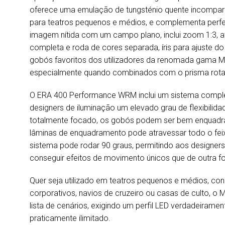
oferece uma emulação de tungsténio quente incompar
para teatros pequenos e médios, e complementa perfe
imagem nítida com um campo plano, inclui zoom 1:3, a
completa e roda de cores separada, íris para ajuste do
gobós favoritos dos utilizadores da renomada gama Ma
especialmente quando combinados com o prisma rotati
O ERA 400 Performance WRM inclui um sistema comple
designers de iluminação um elevado grau de flexibilid
totalmente focado, os gobós podem ser bem enquadr
lâminas de enquadramento pode atravessar todo o fe
sistema pode rodar 90 graus, permitindo aos designers
conseguir efeitos de movimento únicos que de outra f
Quer seja utilizado em teatros pequenos e médios, co
corporativos, navios de cruzeiro ou casas de culto, 
lista de cenários, exigindo um perfil LED verdadeirament
praticamente ilimitado.