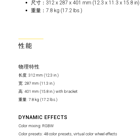
尺寸：312 x 287 x 401 mm (12.3 x 11.3 x 15.
重量：7.8 kg (17.2 lbs.)
性能
物理特性
长度: 312 mm (12.3 in.)
宽: 287 mm (11.3 in.)
高: 401 mm (15.8 in.) with bracket
重量: 7.8 kg (17.2 lbs.)
DYNAMIC EFFECTS
Color mixing: RGBW
Color presets: 48 color presets, virtual color wheel effects