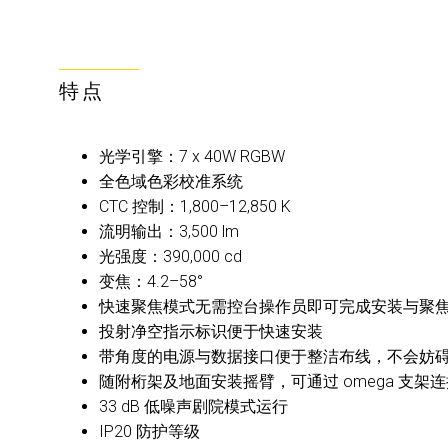
特点
光学引擎：7 x 40W RGBW
全色域色彩校准系统
CTC 控制：1,800–12,850 K
流明输出：3,500 lm
光强度：390,000 cd
变焦：4.2–58°
快速聚焦模式无需控台操作员即可完成安装与聚
投射净空指示标识便于快速安装
带角度的电源与数据接口便于整洁布线，不会妨
随附桁架及地面安装摇臂，可通过 omega 支架
33 dB 低噪声剧院模式运行
IP20 防护等级