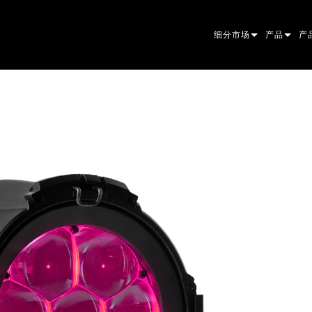
细分市场
产品
产
ARCHITECTURAL
摇头灯
FR
原
ENTERTAINMENT
追光灯
聚
伴
CREATE THE MOMENT
静态灯具
清
菲
EL
创意灯光
光
椭
频
ER
建筑
波
帕
LI
洗
外
POWER & 
DO
线
系
M
工具
图
PO
软
MA
停产型号
CR
PO
服
P3
PD
VD