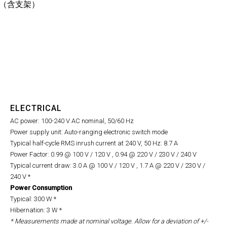
8 in)（含支架）
ELECTRICAL
AC power: 100-240 V AC nominal, 50/60 Hz
Power supply unit: Auto-ranging electronic switch mode
Typical half-cycle RMS inrush current at 240 V, 50 Hz: 8.7 A
Power Factor: 0.99 @ 100 V / 120 V , 0.94 @ 220 V / 230 V / 240 V
Typical current draw: 3.0 A @ 100 V / 120 V , 1.7 A @ 220 V / 230 V /
240 V *
Power Consumption
Typical: 300 W *
Hibernation: 3 W *
* Measurements made at nominal voltage. Allow for a deviation of +/-