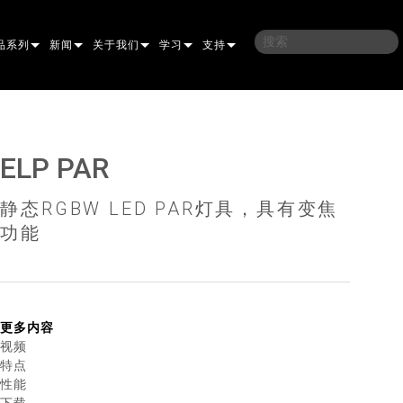
品系列
新闻
关于我们
学习
支持
AMING
子
案例研究
我们的历史
培训
联系我们
光灯
侣
新闻媒体
可持续性
学习课程
全天候帮助中心
ELP PAR
洗
涅尔
P
ELP ELLIPSOIDAL
哪里购买
顾问门户
静态RGBW LED PAR灯具，具有变焦
束混合
圆形
闪灯与致盲灯
A
ELP FRESNEL
ERA PERFORMANCE
软件下载
功能
束
灯
NEAR
灯照明
部
ELP PAR
ERA PROFILE
EXTERIOR DOT PRO
固件下载
PROCESSING
T
性照明
统控制器
AC
ERA WASH
外部线性专业版
MAC AURA
下载
像投影
WERPORTS
件工具
CULA
外部投影
MAC ENCORE
保修
更多内容
视频
EATIVE DOTS
WERPORTS LEGACY MODELS
务工具
EXTERIOR WASH PRO
MAC ONE
P3 SYSTEM CONTROLLER
产品登记
特点
性能
E SYSTEM
O
MAC ULTRA
P3 POWERPORT
VDO ATOMIC
售后服务