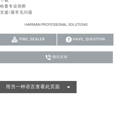
下载
哈曼专业洞察
MAC VIPER
P3 POWERPORT LEGACY MODELS
VDO DOTRON
合规
支援/最常见问题
MAC VIPER LEGACY MODELS
VDO FATRON
SUPPORT LOGIN
HARMAN PROFESSIONAL SOLUTIONS:
VDO SCEPTRON
FIND_DEALER
HAVE_QUESTION
顾问支持
用另一种语言查看此页面