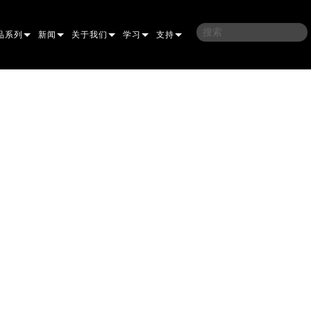
品系列
新闻
关于我们
学习
支持
架
子
案例研究
我们的历史
培训
联系我们
光灯
侣
新闻媒体
可持续性
学习课程
全天候帮助中心
洗
涅尔
P
ELP ELLIPSOIDAL
哪里购买
顾问门户
束混合
圆形
闪灯与致盲灯
A
ELP FRESNEL
ERA PERFORMANCE
软件下载
束
灯
线型
灯照明
部
ELP PAR
ERA PROFILE
EXTERIOR DOT PRO
固件下载
T
性照明
统控制器
AC
ERA WASH
外部线性专业版
MAC AURA
下载
像投影
WERPORTS
件工具
CULA
外部投影
MAC ENCORE
保修
EATIVE DOTS
WERPORTS LEGACY MODELS
务工具
外部清洗专业版
MAC ONE
P3 SYSTEM CONTROLLER
产品登记
E SYSTEM
O
MAC ULTRA
P3 POWERPORT
VDO ATOMIC
售后服务