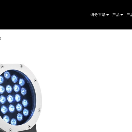
细分市场
产品
产
ARCHITECTURAL
摇头灯
框
原
0
ENTERTAINMENT
追光灯
聚
伴
CREATE THE MOMENT
静止灯光
清
菲
EL
创意灯光
光
椭
频
ER
建筑
波
帕
直
洗
外
电源和处理
DO
线
系
M
工具
图
PO
软
MA
停产型号
CR
PO
服
P3
PD
VD