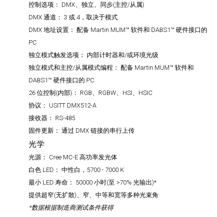
控制选项：
DMX、独立、同步(主控/从属)
DMX 通道：
3 或 4，取决于模式
DMX 地址设置：
配备 Martin MUM™ 软件和 DABS1™ 硬件接口的
PC
独立模式触发选项：
内部计时器和/或环境光级
独立模式和主控/从属模式编程：
配备 Martin MUM™ 软件和
DABS1™ 硬件接口的 PC
26 位控制(内部)：
RGB、RGBW、HSI、HSIC
协议：
USITT DMX512-A
接收器：
RS-485
固件更新：
通过 DMX 链接的串行上传
光学
光源：
Cree MC-E 高功率发光体
白色 LED：
中性白，5700 - 7000 K
最小 LED 寿命：
50000 小时(至 >70% 光输出)*
提供超窄(无扩散)、窄、中等和宽等多种光束角
*数据根据制造商测试条件获得