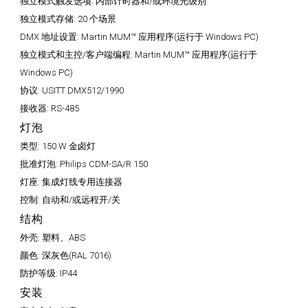
独立模式触发选项:
内部计时器和/或环境光级别
独立模式存储:
20 个场景
DMX 地址设置:
Martin MUM™ 应用程序(运行于 Windows PC)
独立模式和主控/客户端编程:
Martin MUM™ 应用程序(运行于
Windows PC)
协议:
USITT DMX512/1990
接收器:
RS-485
灯泡
类型:
150 W 金卤灯
批准灯泡:
Philips CDM-SA/R 150
灯座:
集成灯线专用连接器
控制:
自动和/或远程开/关
结构
外壳:
塑料、ABS
颜色:
深灰色(RAL 7016)
防护等级:
IP44
安装