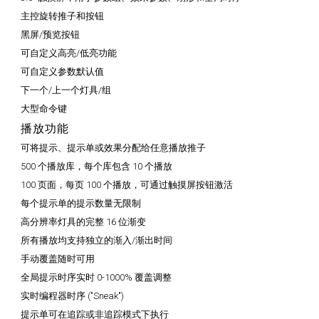
主控旋转推子和按钮
黑屏/预览按钮
可自定义高亮/低亮功能
可自定义参数默认值
下一个/上一个灯具/组
大型命令键
播放功能
可将提示、提示单或效果分配给任意播放推子
500 个播放库，每个库包含 10 个播放
100 页面，每页 100 个播放，可通过触摸屏按钮激活
每个提示单的提示数量无限制
高分辨率灯具的完整 16 位渐变
所有播放均支持独立的渐入/渐出时间
手动覆盖随时可用
全局提示时序实时 0-1000% 覆盖调整
实时编程器时序 ("Sneak")
提示单可在追踪或非追踪模式下执行