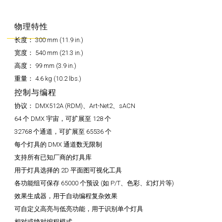
物理特性
长度：
300 mm (11.9 in.)
宽度：
540 mm (21.3 in.)
高度：
99 mm (3.9 in.)
重量：
4.6 kg (10.2 lbs.)
控制与编程
协议：
DMX512A (RDM)、Art-Net2、sACN
64 个 DMX 宇宙，可扩展至 128 个
32768 个通道，可扩展至 65536 个
每个灯具的 DMX 通道数无限制
支持所有已知厂商的灯具库
用于灯具选择的 2D 平面图可视化工具
各功能组可保存 65000 个预设 (如 P/T、色彩、幻灯片等)
效果生成器，用于自动编程复杂效果
可自定义高亮与低亮功能，用于识别单个灯具
相对或绝对编程模式