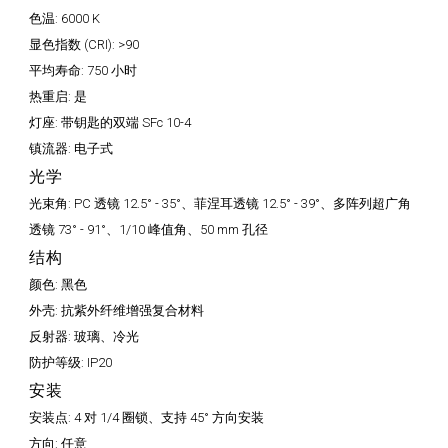
色温:
6000 K
显色指数 (CRI):
>90
平均寿命:
750 小时
热重启:
是
灯座:
带钥匙的双端 SFc 10-4
镇流器:
电子式
光学
光束角:
PC 透镜 12.5° - 35°、菲涅耳透镜 12.5° - 39°、多阵列超广角
透镜 73° - 91°、1/10 峰值角、50 mm 孔径
结构
颜色:
黑色
外壳:
抗紫外纤维增强复合材料
反射器:
玻璃、冷光
防护等级:
IP20
安装
安装点:
4 对 1/4 圈锁、支持 45° 方向安装
方向:
任意