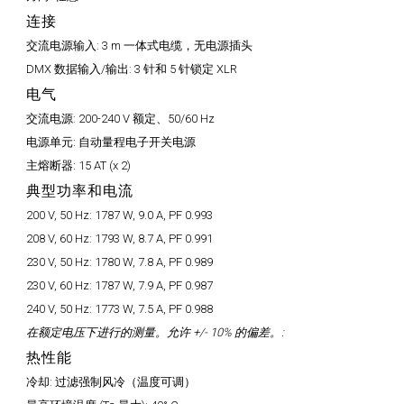
连接
交流电源输入:
3 m 一体式电缆，无电源插头
DMX 数据输入/输出:
3 针和 5 针锁定 XLR
电气
交流电源:
200-240 V 额定、50/60 Hz
电源单元:
自动量程电子开关电源
主熔断器:
15 AT (x 2)
典型功率和电流
200 V, 50 Hz:
1787 W, 9.0 A, PF 0.993
208 V, 60 Hz:
1793 W, 8.7 A, PF 0.991
230 V, 50 Hz:
1780 W, 7.8 A, PF 0.989
230 V, 60 Hz:
1787 W, 7.9 A, PF 0.987
240 V, 50 Hz:
1773 W, 7.5 A, PF 0.988
在额定电压下进行的测量。允许 +/- 10% 的偏差。:
热性能
冷却:
过滤强制风冷（温度可调）