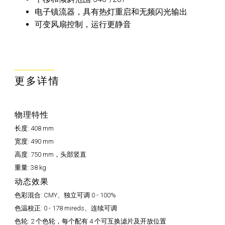
电子镇流器，具有热灯重启和无频闪光输出
可变风扇控制，运行更静音
更多详情
物理特性
长度:
408 mm
宽度:
490 mm
高度:
750 mm，头部竖直
重量:
38 kg
动态效果
色彩混合:
CMY、独立可调 0 - 100%
色温校正:
0 - 178 mireds、连续可调
色轮:
2 个色轮，每个配有 4 个可互换滤片及开放位置