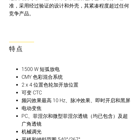
准，采用经过验证的设计和外壳，其紧凑程度超过任何
竞争产品。
特点
1500 W 短弧放电
CMY 色彩混合系统
2 x 4 位置色轮加开放位置
可变 CTC
频闪效果最高 10 Hz、脉冲效果、即时开启和黑屏
电动变焦
PC、菲涅尔和微型菲涅尔透镜（均已包含）及超
广角透镜
机械调光
平移和倾斜范围 540°/267°