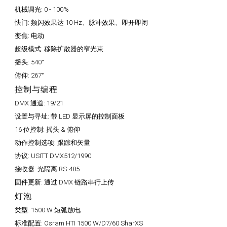
机械调光:
0 - 100%
快门:
频闪效果达 10 Hz、脉冲效果、即开即闭
变焦:
电动
超级模式:
移除扩散器的窄光束
摇头:
540°
俯仰:
267°
控制与编程
DMX 通道:
19/21
设置与寻址:
带 LED 显示屏的控制面板
16 位控制:
摇头 & 俯仰
动作控制选项:
跟踪和矢量
协议:
USITT DMX512/1990
接收器:
光隔离 RS-485
固件更新:
通过 DMX 链路串行上传
灯泡
类型:
1500 W 短弧放电
标准配置:
Osram HTI 1500 W/D7/60 SharXS