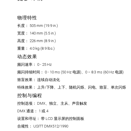
物理特性
长度：
505 mm (19.9 in.)
宽度：
140 mm (5.5 in.)
高度：
226 mm (8.9 in.)
重量：
4.0 kg (8.9 lbs.)
动态效果
频闪速率：
0 - 25 Hz
频闪持续时间：
0 - 10 ms (50 Hz 电源)、0 – 8.3 ms (60 Hz 电源)
致盲效果：
连续自动淡化
特殊效果：
上升/下降、上下、随机闪烁、闪电、致盲、单次闪烁
控制与编程
控制选项：
DMX、独立、主从、声音触发
DMX 通道：
1 或 4
设置和寻址：
带 LCD 显示屏的控制面板
合规性：
USITT DMX512/1990