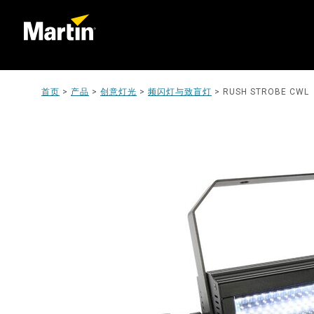
首页
>
产品
>
创意灯光
>
频闪灯与致盲灯
>
RUSH STROBE CWL