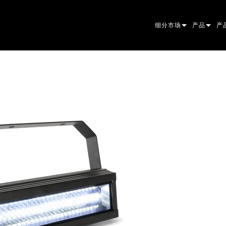
细分市场
产品
产
ARCHITECTURAL
摇头灯
框
原
ENTERTAINMENT
追光灯
聚
伴
CREATE THE MOMENT
静止灯光
清
菲
EL
创意灯光
光
椭
频
ER
建筑
波
帕
直
洗
外
POWER & 
DO
线
系
M
工具
图
PO
软
MA
停产型号
CR
PO
服
P3
PD
VD