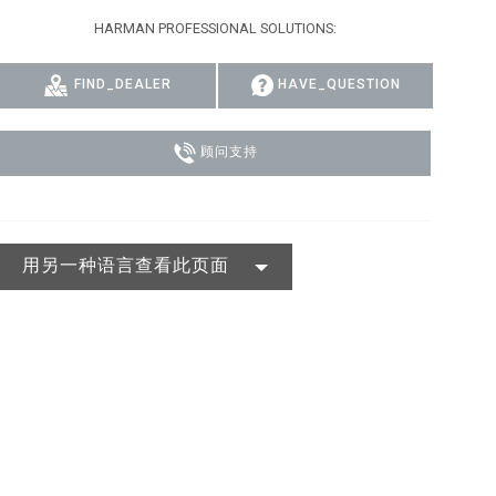
HARMAN PROFESSIONAL SOLUTIONS:
MAC VIPER
P3 POWERPORT LEGACY MODELS
VDO DOTRON
合规
MAC VIPER LEGACY MODELS
VDO FATRON
SUPPORT LOGIN
FIND_DEALER
HAVE_QUESTION
VDO SCEPTRON
顾问支持
用另一种语言查看此页面