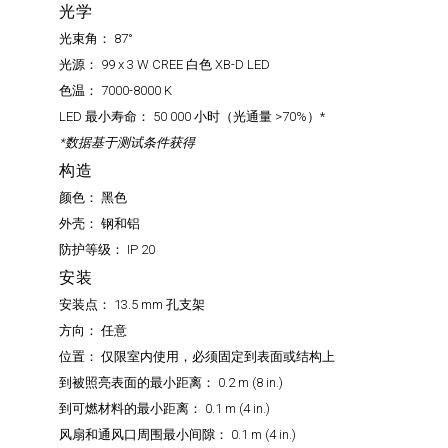
光学
光束角：
87°
光源：
99 x 3 W CREE 白色 XB-D LED
色温：
7000-8000 K
LED 最小寿命：
50 000 小时（光通量 >70%）*
*数据基于测试条件获得
构造
颜色：
黑色
外壳：
钢和铝
防护等级：
IP 20
安装
安装点：
13.5 mm 孔支架
方向：
任意
位置：
仅限室内使用，必须固定到表面或结构上
到被照亮表面的最小距离：
0.2 m (8 in.)
到可燃材料的最小距离：
0.1 m (4 in.)
风扇和通风口周围最小间隙：
0.1 m (4 in.)