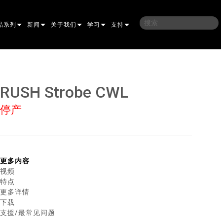
品系列
新闻
关于我们
学习
支持
架
子
案例研究
我们的历史
培训
联系我们
光灯
侣
新闻媒体
可持续性
学习课程
全天候帮助中心
RUSH Strobe CWL
洗
涅尔
P
ELP ELLIPSOIDAL
哪里购买
顾问门户
停产
束混合
圆形
闪灯与致盲灯
A
ELP FRESNEL
ERA PERFORMANCE
软件下载
束
灯
线型
灯照明
部
ELP PAR
ERA PROFILE
EXTERIOR DOT PRO
固件下载
PROCESSING
T
性照明
统控制器
AC
ERA WASH
外部线性专业版
MAC AURA
下载
更多内容
视频
像投影
WERPORTS
件工具
CULA
外部投影
MAC ENCORE
保修
特点
更多详情
EATIVE DOTS
WERPORTS LEGACY MODELS
务工具
EXTERIOR WASH PRO
MAC ONE
P3 SYSTEM CONTROLLER
产品登记
下载
支援/最常见问题
E SYSTEM
O
MAC ULTRA
P3 POWERPORT
VDO ATOMIC
售后服务