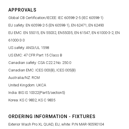
APPROVALS
Global CB Certification/IECEE: IEC 60598-2-5 (IEC 60598-1)
EU safety: EN 60598-2-5 (EN 60598-1), EN 62471, EN 62493
EU EMC: EN 55015, EN 55032, EN55035, EN 61547, EN 61000-3-2, EN
61000-3-3
US safety: ANSI/UL 1598
US EMC: 47 CFR Part 15 Class B
Canadian safety: CSA C22.2 No. 250.0
Canadian EMC: ICES 003(B), ICES 005(B)
Australia/NZ: RCM
United Kingdom: UKCA
India: BIS IS 10322(Part5/section5)
Korea: KS C 9832, KS C 9835
ORDERING INFORMATION - FIXTURES
Exterior Wash Pro XL QUAD, EU, white: P/N MAR-90590104