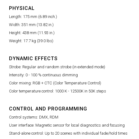
PHYSICAL
Length: 175 mm (6.89 inch.)
Width: 351 mm (13.82 in.)
Height: 438 mm (11.93 in.)
Weight: 17.7 kg (39.0 lbs)
DYNAMIC EFFECTS
Strobe: Regular and random strobe (in extended mode)
Intensity: 0 - 100 % continuous dimming
Color mixing: RGB + CTC (Color Temperature Control)
Color temperature control: 1000 K - 12500K in 50K steps
CONTROL AND PROGRAMMING
Control systems: DMX, RDM
User interface: Magnetic sensor for local diagnostics and focusing
Stand-alone control: Up to 20 scenes with individual fade/hold times