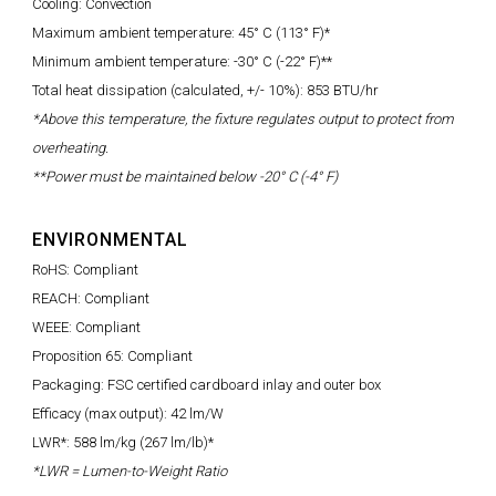
Cooling: Convection
Maximum ambient temperature: 45° C (113° F)*
Minimum ambient temperature: -30° C (-22° F)**
Total heat dissipation (calculated, +/- 10%): 853 BTU/hr
*Above this temperature, the fixture regulates output to protect from
overheating.
**Power must be maintained below -20° C (-4° F)
ENVIRONMENTAL
RoHS: Compliant
REACH: Compliant
WEEE: Compliant
Proposition 65: Compliant
Packaging: FSC certified cardboard inlay and outer box
Efficacy (max output): 42 lm/W
LWR*: 588 lm/kg (267 lm/lb)*
*LWR = Lumen-to-Weight Ratio