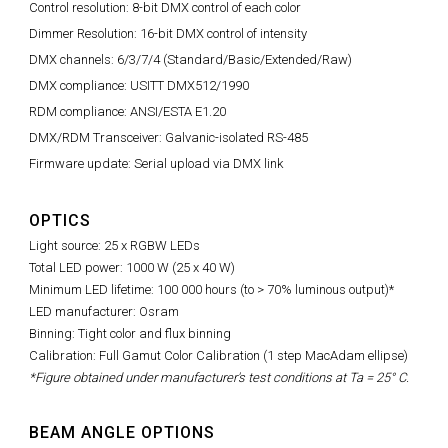
Control resolution: 8-bit DMX control of each color
Dimmer Resolution: 16-bit DMX control of intensity
DMX channels: 6/3/7/4 (Standard/Basic/Extended/Raw)
DMX compliance: USITT DMX512/1990
RDM compliance: ANSI/ESTA E1.20
DMX/RDM Transceiver: Galvanic-isolated RS-485
Firmware update: Serial upload via DMX link
OPTICS
Light source: 25 x RGBW LEDs
Total LED power: 1000 W (25 x 40 W)
Minimum LED lifetime: 100 000 hours (to > 70% luminous output)*
LED manufacturer: Osram
Binning: Tight color and flux binning
Calibration: Full Gamut Color Calibration (1 step MacAdam ellipse)
*Figure obtained under manufacturer's test conditions at Ta = 25° C.
BEAM ANGLE OPTIONS