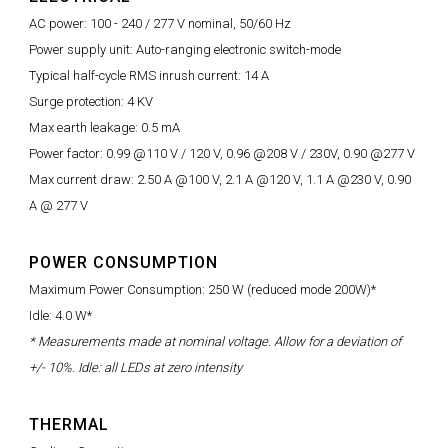
AC power: 100 - 240 / 277 V nominal, 50/60 Hz
Power supply unit: Auto-ranging electronic switch-mode
Typical half-cycle RMS inrush current: 14 A
Surge protection: 4 KV
Max earth leakage: 0.5 mA
Power factor: 0.99 @110 V / 120 V, 0.96 @208 V / 230V, 0.90 @277 V
Max current draw: 2.50 A @100 V, 2.1 A @120 V, 1.1 A @230 V, 0.90
A @ 277 V
POWER CONSUMPTION
Maximum Power Consumption: 250 W (reduced mode 200W)*
Idle: 4.0 W*
* Measurements made at nominal voltage. Allow for a deviation of
+/- 10%. Idle: all LEDs at zero intensity
THERMAL