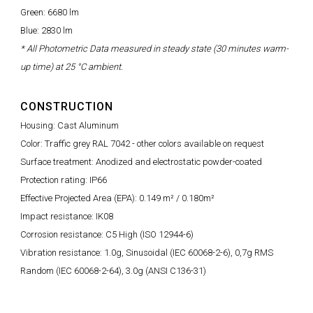
Green: 6680 lm
Blue: 2830 lm
* All Photometric Data measured in steady state (30 minutes warm-
up time) at 25 °C ambient.
CONSTRUCTION
Housing: Cast Aluminum
Color: Traffic grey RAL 7042 - other colors available on request
Surface treatment: Anodized and electrostatic powder-coated
Protection rating: IP66
Effective Projected Area (EPA): 0.149 m² / 0.180m²
Impact resistance: IK08
Corrosion resistance: C5 High (ISO 12944-6)
Vibration resistance: 1.0g, Sinusoidal (IEC 60068-2-6), 0,7g RMS
Random (IEC 60068-2-64), 3.0g (ANSI C136-31)