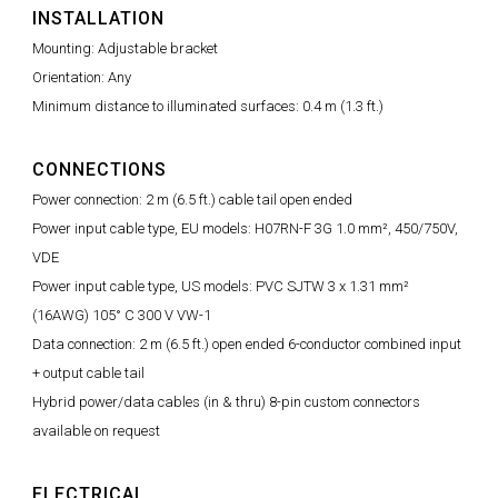
INSTALLATION
Mounting: Adjustable bracket
Orientation: Any
Minimum distance to illuminated surfaces: 0.4 m (1.3 ft.)
CONNECTIONS
Power connection: 2 m (6.5 ft.) cable tail open ended
Power input cable type, EU models: H07RN-F 3G 1.0 mm², 450/750V,
VDE
Power input cable type, US models: PVC SJTW 3 x 1.31 mm²
(16AWG) 105° C 300 V VW-1
Data connection: 2 m (6.5 ft.) open ended 6-conductor combined input
+ output cable tail
Hybrid power/data cables (in & thru) 8-pin custom connectors
available on request
ELECTRICAL