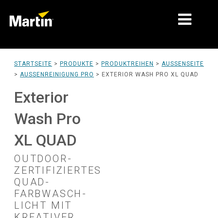
MÄRKTE
STARTSEITE
>
PRODUKTE
>
PRODUKTREIHEN
>
AUSSENSEITE
>
AUSSENREINIGUNG PRO
>
EXTERIOR WASH PRO XL QUAD
PRODUKTTYPEN
Exterior
PRODUKTREIHEN
Wash Pro
NACHRICHTEN
XL QUAD
ÜBER UNS
OUTDOOR-
LERNEN
ZERTIFIZIERTES
QUAD-
SUPPORT
FARBWASCH-
LICHT MIT
KREATIVER