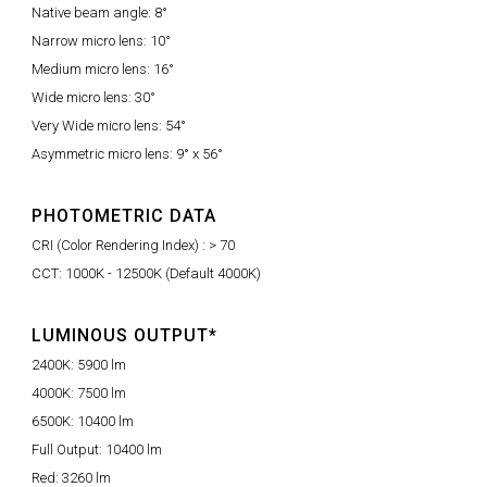
Native beam angle: 8°
Narrow micro lens: 10°
Medium micro lens: 16°
Wide micro lens: 30°
Very Wide micro lens: 54°
Asymmetric micro lens: 9° x 56°
PHOTOMETRIC DATA
CRI (Color Rendering Index) : > 70
CCT: 1000K - 12500K (Default 4000K)
LUMINOUS OUTPUT*
2400K: 5900 lm
4000K: 7500 lm
6500K: 10400 lm
Full Output: 10400 lm
Red: 3260 lm