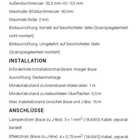
Außendurchmesser:
53,3 mm +0/- 0,3 mm
Maximaler Bilddurchmesser:
40 mm
Maximale Dicke:
2 mm
Bildausrichtung:
Korrekt auf beschichteter Seite (Scanspiegeleinheit
nicht montiert)
Bildausrichtung:
Umgekehrt auf beschichteter Seite
(Scanspiegeleinheit montiert)
INSTALLATION
Erforderliche Installationshardware:
Imager Base
Ausrichtung:
Deckenmontage
Mindestabstand zu brennbaren Materialien:
1 m
Mindestabstand zu beleuchteten Oberflächen:
0,5 m
Max. Kabelabstand zwischen Base und J-Box:
16 m
ANSCHLÜSSE
2
Lampenstrom (Base zu J-Box):
5 × 1 mm
(18 AWG) Kabel, separat
bestellt
2
Effektstrom (Base zu J-Box):
4 × 0,75 mm
(18 AWG) Kabel, separat