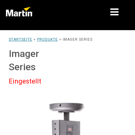
MÄRKTE
STARTSEITE
>
PRODUKTE
>
IMAGER SERIES
PRODUKTTYPEN
Imager
PRODUKTREIHEN
Series
NACHRICHTEN
Eingestellt
ÜBER UNS
LERNEN
SUPPORT