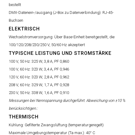
bestellt
DMX-Datenein-/ausgang (J-Box zu Datenverbindung):
RJ-45-
Buchsen
ELEKTRISCH
Wechselstromversorgung:
Über Base-Einheit bereitgestellt, die
100/120/208/230/250 V, 50/60 Hz akzeptiert
TYPISCHE LEISTUNG UND STROMSTÄRKE
100 V, 50 Hz:
325 W, 3,8 A, PF 0,860
100 V, 60 Hz:
323 W, 3,4 A, PF 0,946
120 V, 60 Hz:
323 W, 2,8 A, PF 0,962
208 V, 60 Hz:
329 W, 1,7 A, PF 0,928
230 V, 50 Hz:
338 W, 1,6 A, PF 0,910
Messungen bei Nennspannung durchgeführt. Abweichung von ±10 %
berücksichtigen.:
THERMISCH
Kühlung:
Gefilterte Zwangslüftung (temperaturgeregelt)
Maximale Umgebungstemperatur (Ta max.):
40° C