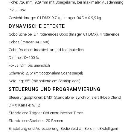
Höhe:
726 mm, 929 mm mit Spiegelarm, bei maximaler Ausdehnung,
inkl. J-Box
Gewicht:
Imager 01 DMX 9,7 kg, Imager 04 DMX 9,9 kg
DYNAMISCHE EFFEKTE
Gobo-Scheibe:
Ein rotierendes Gobo (Imager 01 DMX), 4 rotierende
Gobos (Imager 04 DMX)
Gobo-Rotation:
Indexierbar und kontinuierlich
Dimmer:
0–100 %
Fokus:
2 m bis unendlich
Schwenk:
235° (mit optionalem Scanspiegel)
Neigung:
65° (mit optionalem Scanspiegel)
STEUERUNG UND PROGRAMMIERUNG
Steuerungsoptionen:
DMX, Standalone, synchronisiert (Host/Client)
DMX-Kanäle:
9/12
Standalone-Trigger-Optionen:
Interner Timer
Standalone-Speicher:
20 Szenen
Einstellung und Adressierung:
Bedienfeld an Bord mit 3-stelligem