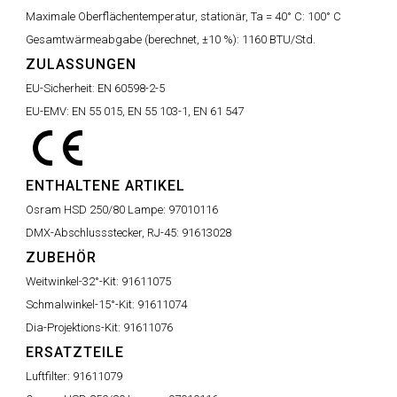
Maximale Oberflächentemperatur, stationär, Ta = 40° C:
100° C
Gesamtwärmeabgabe (berechnet, ±10 %):
1160 BTU/Std.
ZULASSUNGEN
EU-Sicherheit:
EN 60598-2-5
EU-EMV:
EN 55 015, EN 55 103-1, EN 61 547
ENTHALTENE ARTIKEL
Osram HSD 250/80 Lampe:
97010116
DMX-Abschlussstecker, RJ-45:
91613028
ZUBEHÖR
Weitwinkel-32°-Kit:
91611075
Schmalwinkel-15°-Kit:
91611074
Dia-Projektions-Kit:
91611076
ERSATZTEILE
Luftfilter:
91611079