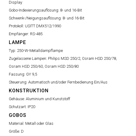
Display
Gobo-Indexierungsauflösung:
8- und 16-Bit
Schwenk-/Neigungsauflösung:
8- und 16-Bit
Protokoll:
USITT DMX512/1990
Empfänger:
RS-485
LAMPE
Typ:
250-W-Metalldampflampe
Zugelassene Lampen:
Philips MSD 250/2, Osram HSD 250/78,
Osram HSD 250/60, Osram HSD 250/80
Fassung:
GY 9,5
Steuerung:
Automatisch und/oder Fernbedienung Ein/Aus
KONSTRUKTION
Gehäuse:
Aluminium und Kunststoff
Schutzart:
IP20
GOBOS
Material:
Metall oder Glas
Größe:
D