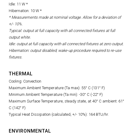
Idle: 11 W *
Hibernation: 10 W *
* Measurements made at nominal voltage. Allow for a deviation of
+/- 10%.
Typical: output at full capacity with all connected fixtures at full
output white.
Idle: output at full capacity with all connected fixtures at zero output.
Hibernation: output disabled; wake-up procedure required to re-use
fixtures.
THERMAL
Cooling: Convection
Maximum Ambient Temperature (Ta max): 55° C (131° F)
Minimum Ambient Temperature (Ta min): -30° C (-22° F)
Maximum Surface Temperature, steady state, at 40° C ambient: 61°
C (142° F)
Typical Heat Dissipation (calculated, +/- 10%): 164 BTU/hr.
ENVIRONMENTAL