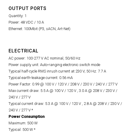
OUTPUT PORTS
Quantity: 1
Power: 48 VDC / 10 A
Ethernet: 100Mbit (P3, sACN, Art-Net)
ELECTRICAL
AC power: 100-277 V AC nominal, 50/60 Hz
Power supply unit: Auto-ranging electronic switch mode
Typical half-cycle RMS inrush current at 230 V, 50 Hz: 7.7 A
Typical earth-leakage current: 0.56 mA
Power Factor: 0.99 @ 100 V / 120 V / 208 V / 230 V / 240 V / 277 V
Max current draw: 5.5 A @ 100 V / 120 V , 3.0 A @ 208 V / 230 V /
240 V / 277 V
Typical current draw: 5.3 A @ 100 V / 120 V , 2.8 A @ 208 V / 230 V /
240 V / 277 V *
Power Consumption
Maximum: 500 W
Typical: 500 W *