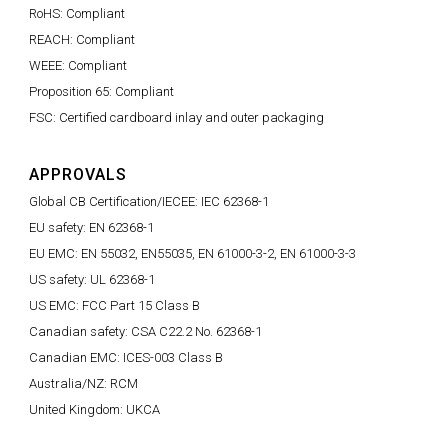
RoHS: Compliant
REACH: Compliant
WEEE: Compliant
Proposition 65: Compliant
FSC: Certified cardboard inlay and outer packaging
APPROVALS
Global CB Certification/IECEE: IEC 62368-1
EU safety: EN 62368-1
EU EMC: EN 55032, EN55035, EN 61000-3-2, EN 61000-3-3
US safety: UL 62368-1
US EMC: FCC Part 15 Class B
Canadian safety: CSA C22.2 No. 62368-1
Canadian EMC: ICES-003 Class B
Australia/NZ: RCM
United Kingdom: UKCA