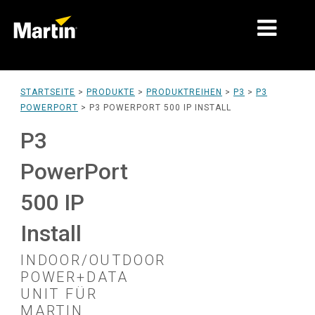
MÄRKTE
STARTSEITE
>
PRODUKTE
>
PRODUKTREIHEN
>
P3
>
P3
POWERPORT
>
P3 POWERPORT 500 IP INSTALL
PRODUKTTYPEN
P3
PRODUKTREIHEN
PowerPort
NACHRICHTEN
500 IP
ÜBER UNS
Install
LERNEN
INDOOR/OUTDOOR
SUPPORT
POWER+DATA
UNIT FÜR
MARTIN