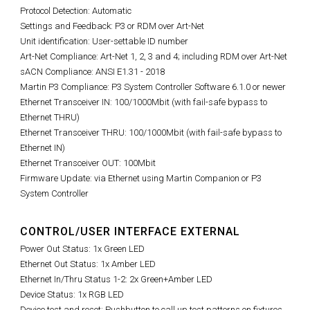
Protocol Detection: Automatic
Settings and Feedback: P3 or RDM over Art-Net
Unit identification: User-settable ID number
Art-Net Compliance: Art-Net 1, 2, 3 and 4; including RDM over Art-Net
sACN Compliance: ANSI E1.31 - 2018
Martin P3 Compliance: P3 System Controller Software 6.1.0 or newer
Ethernet Transceiver IN: 100/1000Mbit (with fail-safe bypass to
Ethernet THRU)
Ethernet Transceiver THRU: 100/1000Mbit (with fail-safe bypass to
Ethernet IN)
Ethernet Transceiver OUT: 100Mbit
Firmware Update: via Ethernet using Martin Companion or P3
System Controller
CONTROL/USER INTERFACE EXTERNAL
Power Out Status: 1x Green LED
Ethernet Out Status: 1x Amber LED
Ethernet In/Thru Status 1-2: 2x Green+Amber LED
Device Status: 1x RGB LED
Device test and reset: Pushbutton to call up test patterns on fixtures