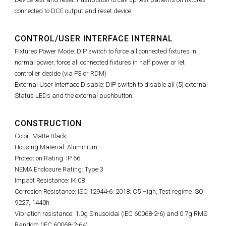
connected to DCE output and reset device
CONTROL/USER INTERFACE INTERNAL
Fixtures Power Mode: DIP switch to force all connected fixtures in
normal power, force all connected fixtures in half power or let
controller decide (via P3 or RDM)
External User Interface Disable: DIP switch to disable all (5) external
Status LEDs and the external pushbutton
CONSTRUCTION
Color: Matte Black
Housing Material: Aluminium
Protection Rating: IP 66
NEMA Enclosure Rating: Type 3
Impact Resistance: IK 08
Corrosion Resistance: ISO 12944-6: 2018; C5 High, Test regime ISO
9227, 1440h
Vibration resistance: 1.0g Sinusoidal (IEC 60068-2-6) and 0.7g RMS
Random (IEC 60068-2-64)