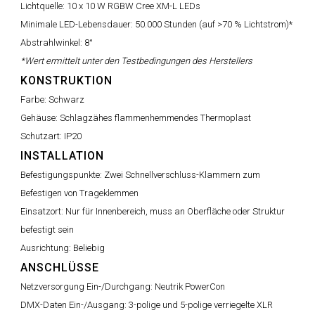
Lichtquelle:
10 x 10 W RGBW Cree XM-L LEDs
Minimale LED-Lebensdauer:
50.000 Stunden (auf >70 % Lichtstrom)*
Abstrahlwinkel:
8°
*Wert ermittelt unter den Testbedingungen des Herstellers
KONSTRUKTION
Farbe:
Schwarz
Gehäuse:
Schlagzähes flammenhemmendes Thermoplast
Schutzart:
IP20
INSTALLATION
Befestigungspunkte:
Zwei Schnellverschluss-Klammern zum
Befestigen von Trageklemmen
Einsatzort:
Nur für Innenbereich, muss an Oberfläche oder Struktur
befestigt sein
Ausrichtung:
Beliebig
ANSCHLÜSSE
Netzversorgung Ein-/Durchgang:
Neutrik PowerCon
DMX-Daten Ein-/Ausgang:
3-polige und 5-polige verriegelte XLR