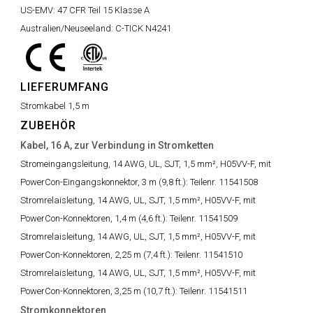
US-EMV:
47 CFR Teil 15 Klasse A
Australien/Neuseeland:
C-TICK N4241
LIEFERUMFANG
Stromkabel 1,5 m
ZUBEHÖR
Kabel, 16 A, zur Verbindung in Stromketten
Stromeingangsleitung, 14 AWG, UL, SJT, 1,5 mm², H05VV-F, mit
PowerCon-Eingangskonnektor, 3 m (9,8 ft.):
Teilenr. 11541508
Stromrelaisleitung, 14 AWG, UL, SJT, 1,5 mm², H05VV-F, mit
PowerCon-Konnektoren, 1,4 m (4,6 ft.):
Teilenr. 11541509
Stromrelaisleitung, 14 AWG, UL, SJT, 1,5 mm², H05VV-F, mit
PowerCon-Konnektoren, 2,25 m (7,4 ft.):
Teilenr. 11541510
Stromrelaisleitung, 14 AWG, UL, SJT, 1,5 mm², H05VV-F, mit
PowerCon-Konnektoren, 3,25 m (10,7 ft.):
Teilenr. 11541511
Stromkonnektoren