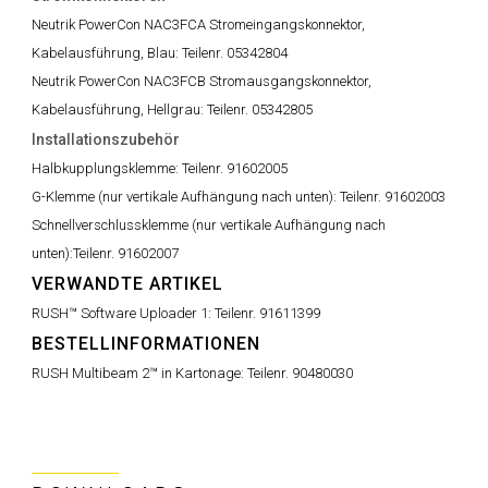
Neutrik PowerCon NAC3FCA Stromeingangskonnektor,
Kabelausführung, Blau:
Teilenr. 05342804
Neutrik PowerCon NAC3FCB Stromausgangskonnektor,
Kabelausführung, Hellgrau:
Teilenr. 05342805
Installationszubehör
Halbkupplungsklemme:
Teilenr. 91602005
G-Klemme (nur vertikale Aufhängung nach unten):
Teilenr. 91602003
Schnellverschlussklemme (nur vertikale Aufhängung nach
unten):
Teilenr. 91602007
VERWANDTE ARTIKEL
RUSH™ Software Uploader 1:
Teilenr. 91611399
BESTELLINFORMATIONEN
RUSH Multibeam 2™ in Kartonage:
Teilenr. 90480030