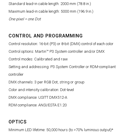
Standard lead-in cable length: 2000 mm (78.8 in.)
Maximum lead-in cable length: 5000 mm (196.9 in.)
One pixel = one Dot
CONTROL AND PROGRAMMING
Control resolution: 16-bit (P3) or 8-bit (DMX) control of each color
Control options: Martin™ P3 System controller and/or DMX
Control modes: Calibrated and raw
Setting and addressing: P3 System Controller or RDM-compliant
controller
DMX channels: 3 per RGB Dot, string or group
Color and intensity calibration: Dot-level
DMX compliance: USITT DMX512-A
RDM compliance: ANSI/ESTA E1.20
OPTICS
Minimum LED lifetime: 50,000 hours (to >70% luminous output)*