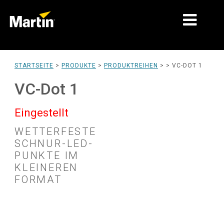
MÄRKTE
STARTSEITE
>
PRODUKTE
>
PRODUKTREIHEN
> >
VC-DOT 1
PRODUKTTYPEN
VC-Dot 1
PRODUCT RANGES
Eingestellt
NACHRICHTEN
WETTERFESTE
SCHNUR-LED-
ÜBER UNS
PUNKTE IM
KLEINEREN
LERNEN
FORMAT
SUPPORT