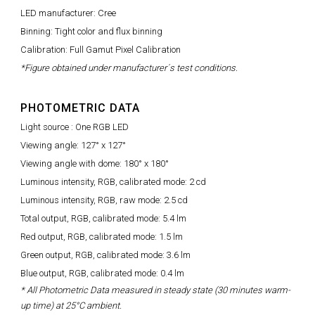
LED manufacturer: Cree
Binning: Tight color and flux binning
Calibration: Full Gamut Pixel Calibration
*Figure obtained under manufacturer´s test conditions.
PHOTOMETRIC DATA
Light source : One RGB LED
Viewing angle: 127° x 127°
Viewing angle with dome: 180° x 180°
Luminous intensity, RGB, calibrated mode: 2 cd
Luminous intensity, RGB, raw mode: 2.5 cd
Total output, RGB, calibrated mode: 5.4 lm
Red output, RGB, calibrated mode: 1.5 lm
Green output, RGB, calibrated mode: 3.6 lm
Blue output, RGB, calibrated mode: 0.4 lm
* All Photometric Data measured in steady state (30 minutes warm-
up time) at 25°C ambient.