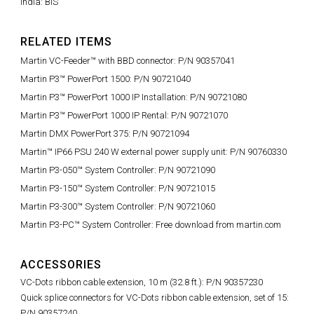
India: BIS
RELATED ITEMS
Martin VC-Feeder™ with BBD connector: P/N 90357041
Martin P3™ PowerPort 1500: P/N 90721040
Martin P3™ PowerPort 1000 IP Installation: P/N 90721080
Martin P3™ PowerPort 1000 IP Rental: P/N 90721070
Martin DMX PowerPort 375: P/N 90721094
Martin™ IP66 PSU 240 W external power supply unit: P/N 90760330
Martin P3-050™ System Controller: P/N 90721090
Martin P3-150™ System Controller: P/N 90721015
Martin P3-300™ System Controller: P/N 90721060
Martin P3-PC™ System Controller: Free download from martin.com
ACCESSORIES
VC-Dots ribbon cable extension, 10 m (32.8 ft.): P/N 90357230
Quick splice connectors for VC-Dots ribbon cable extension, set of 15:
P/N 90357240