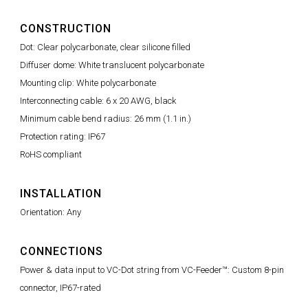
CONSTRUCTION
Dot: Clear polycarbonate, clear silicone filled
Diffuser dome: White translucent polycarbonate
Mounting clip: White polycarbonate
Interconnecting cable: 6 x 20 AWG, black
Minimum cable bend radius: 26 mm (1.1 in.)
Protection rating: IP67
RoHS compliant
INSTALLATION
Orientation: Any
CONNECTIONS
Power & data input to VC-Dot string from VC-Feeder™: Custom 8-pin
connector, IP67-rated