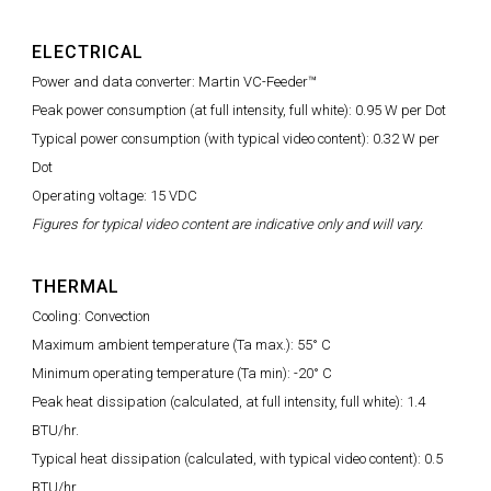
ELECTRICAL
Power and data converter: Martin VC-Feeder™
Peak power consumption (at full intensity, full white): 0.95 W per Dot
Typical power consumption (with typical video content): 0.32 W per
Dot
Operating voltage: 15 VDC
Figures for typical video content are indicative only and will vary.
THERMAL
Cooling: Convection
Maximum ambient temperature (Ta max.): 55° C
Minimum operating temperature (Ta min): -20° C
Peak heat dissipation (calculated, at full intensity, full white): 1.4
BTU/hr.
Typical heat dissipation (calculated, with typical video content): 0.5
BTU/hr.