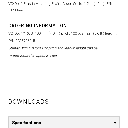
VC-Dot 1 Plastic Mounting Profile Cover, White, 1.2 m (4.0 ft.): P/N
91611440
ORDERING INFORMATION
VC-Dot 1™ RGB, 100 mm (4.0 in.) pitch, 100 pcs., 2 m (6.6 ft.) lead-in:
P/N 90357060HU
Strings with custom Dot pitch and lead-in length can be
manufactured to special order.
DOWNLOADS
Specifications