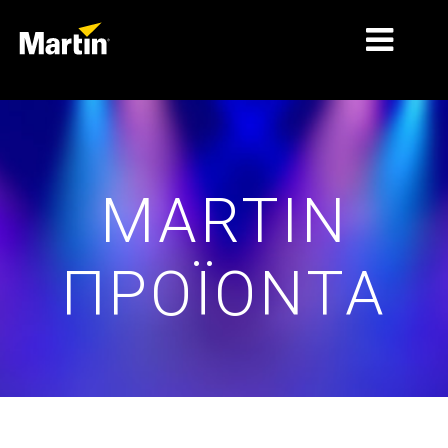
ΑΓΟΡΈΣ
ΤΎΠΟΙ ΠΡΟΪΌΝΤΩΝ
MARTIN
PRODUCT RANGES
ΕΙΔΉΣΕΙΣ
ΠΡΟΪΌΝΤΑ
ΣΧΕΤΙΚΆ ΜΕ ΕΜΆΣ
ΜΆΘΗΣΗ
ΥΠΟΣΤΉΡΙΞΗ