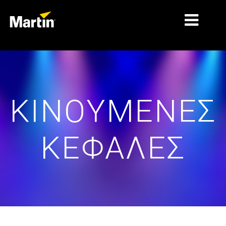
ΑΓΟΡΈΣ
ΤΎΠΟΙ ΠΡΟΪΌΝΤΩΝ
ΚΙΝΟΎΜΕΝΕΣ
ΣΕΙΡΈΣ ΠΡΟΪΌΝΤΩΝ
ΕΙΔΉΣΕΙΣ
ΚΕΦΑΛΈΣ
ΣΧΕΤΙΚΆ ΜΕ ΕΜΆΣ
ΜΆΘΗΣΗ
ΥΠΟΣΤΉΡΙΞΗ