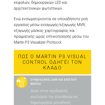
κεφαλών, δημιουργικών LED και
αρχιτεκτονικών φωτιστικών.
Ενώ ενσωματώνονται σε οποιαδήποτε ροή
εργασίας μέσω εισαγωγής/εξαγωγής MVR,
εξαγωγής μάσκας χαρτογραφίας και
πραγματικής ώρας οπτικοποίησης μέσω του
Martin P3 Visualizer Protocol.
ΠΏΣ Ο MARTIN P3 VISUAL
CONTROL ΟΔΗΓΕΊ ΤΟΝ
ΚΛΆΔΟ
ΣΥΝΔΥΑΣΜΟΣ ΔΜΧ ΚΑΙ ΕΛΕΓΧΟΥ
ΒΙΝΤΕΟ
Δίνει στον σχεδιαστή
φωτισμού την ελευθερία να
δημιουργήσει μοναδικές