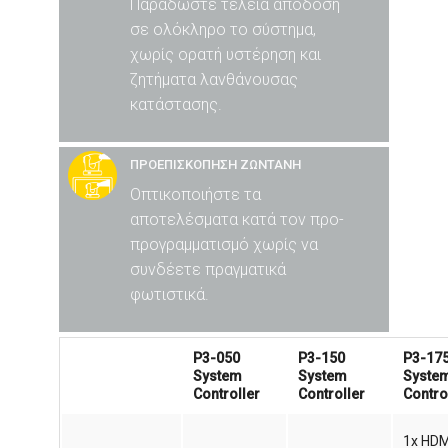
Παραδώστε τέλεια απόδοση
σε ολόκληρο το σύστημα,
χωρίς ορατή υστέρηση και
ζητήματα λανθάνουσας
κατάστασης.
ΠΡΟΕΠΙΣΚΟΠΗΣΗ ΖΩΝΤΑΝΗ
Οπτικοποιήστε τα
αποτελέσματα κατά τον προ-
προγραμματισμό χωρίς να
συνδέετε πραγματικά
φωτιστικά.
P3-050
P3-150
P3-17
System
System
Syste
Controller
Controller
Contro
1x HDM