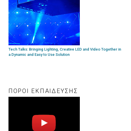
Tech Talks: Bringing Lighting, Creative LED and Video Together in
a Dynamic and Easy to Use Solution
ΠΌΡΟΙ ΕΚΠΑΊΔΕΥΣΗΣ