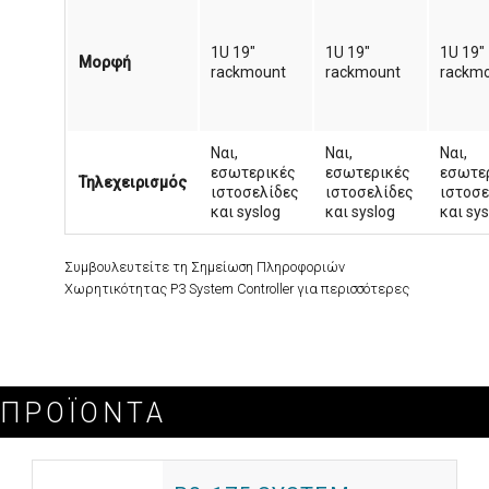
1U 19"
1U 19"
1U 19"
Μορφή
rackmount
rackmount
rackm
Ναι,
Ναι,
Ναι,
εσωτερικές
εσωτερικές
εσωτε
Τηλεχειρισμός
ιστοσελίδες
ιστοσελίδες
ιστοσε
και syslog
και syslog
και sys
Συμβουλευτείτε τη Σημείωση Πληροφοριών
Χωρητικότητας P3 System Controller για περισσότερες
ΠΡΟΪΌΝΤΑ