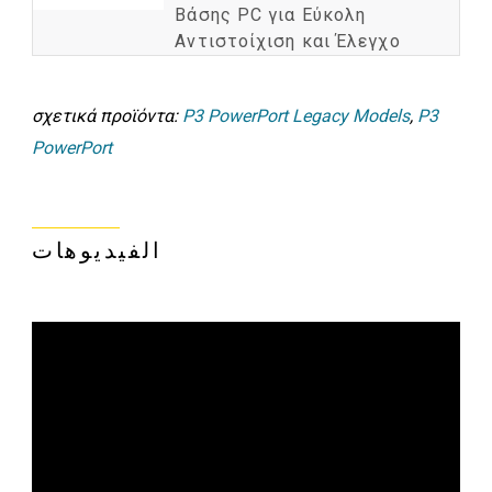
Βάσης PC για Εύκολη
Αντιστοίχιση και Έλεγχο
σχετικά προϊόντα:
P3 PowerPort Legacy Models
,
P3
PowerPort
الفيديوهات