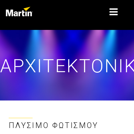
ΑΓΟΡΈΣ
ΤΎΠΟΙ ΠΡΟΪΌΝΤΩΝ
ΑΡΧΙΤΕΚΤΟΝΙ
ΣΕΙΡΈΣ ΠΡΟΪΌΝΤΩΝ
ΕΙΔΉΣΕΙΣ
ΣΧΕΤΙΚΆ ΜΕ ΕΜΆΣ
ΜΆΘΗΣΗ
ΥΠΟΣΤΉΡΙΞΗ
ΠΛΎΣΙΜΟ ΦΩΤΙΣΜΟΎ