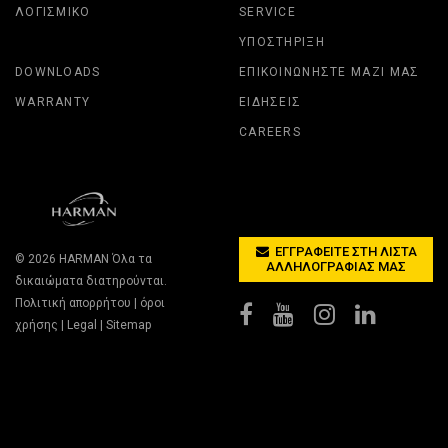
ΛΟΓΙΣΜΙΚΌ
SERVICE
ΥΠΟΣΤΉΡΙΞΗ
DOWNLOADS
ΕΠΙΚΟΙΝΩΝΉΣΤΕ ΜΑΖΊ ΜΑΣ
WARRANTY
ΕΙΔΉΣΕΙΣ
CAREERS
ΕΓΓΡΑΦΕΊΤΕ ΣΤΗ ΛΊΣΤΑ
© 2026
HARMAN
Όλα τα
ΑΛΛΗΛΟΓΡΑΦΊΑΣ ΜΑΣ
δικαιώματα διατηρούνται.
Πολιτική απορρήτου
|
όροι
χρήσης
|
Legal
|
Sitemap