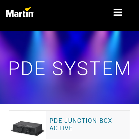
ΑΓΟΡΈΣ
ΤΎΠΟΙ ΠΡΟΪΌΝΤΩΝ
PDE SYSTEM
PRODUCT RANGES
ΕΙΔΉΣΕΙΣ
ΣΧΕΤΙΚΆ ΜΕ ΕΜΆΣ
ΜΆΘΗΣΗ
ΥΠΟΣΤΉΡΙΞΗ
PDE JUNCTION BOX
ACTIVE